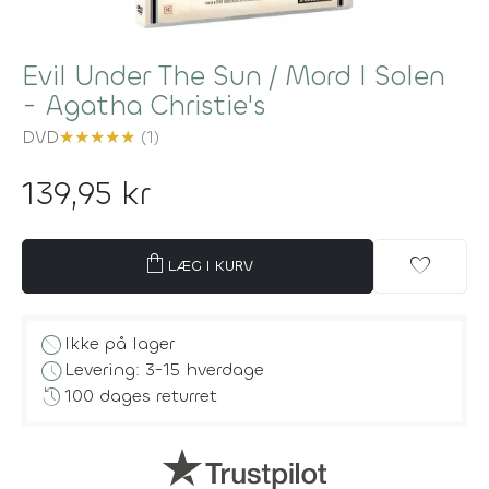
Evil Under The Sun / Mord I Solen
- Agatha Christie's
DVD
★
★
★
★
★
(1)
139,95 kr
shopping_bag
favorite
LÆG I KURV
block
Ikke på lager
schedule
Levering: 3-15 hverdage
history
100 dages returret