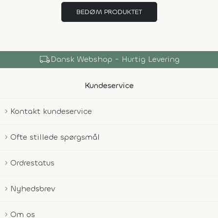
BEDØM PRODUKTET
local_shipping
Dansk Webshop - Hurtig Levering
Kundeservice
Kontakt kundeservice
Ofte stillede spørgsmål
Ordrestatus
Nyhedsbrev
Om os