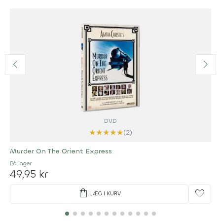
DVD
★
★
★
★
★
(2)
Murder On The Orient Express
På lager
49,95 kr
shopping_bag
favorite
LÆG I KURV