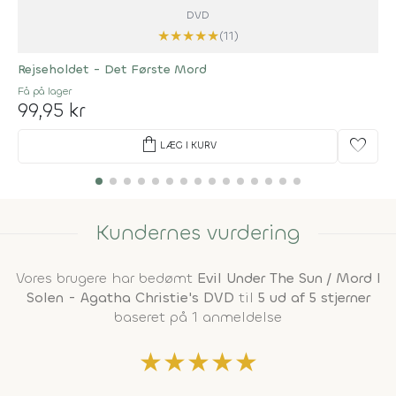
DVD
★
★
★
★
★
(11)
Rejseholdet - Det Første Mord
Få på lager
99,95 kr
shopping_bag
favorite
LÆG I KURV
Kundernes vurdering
Vores brugere har bedømt
Evil Under The Sun / Mord I
Solen - Agatha Christie's DVD
til
5 ud af 5 stjerner
baseret på 1 anmeldelse
★
★
★
★
★