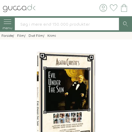
account_circle
favorite
shopping_bag
search
menu
Forside
Film
Dvd Film
Krimi