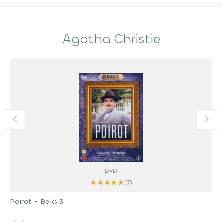
Agatha Christie
DVD
★
★
★
★
★
(7)
Poirot - Boks 3