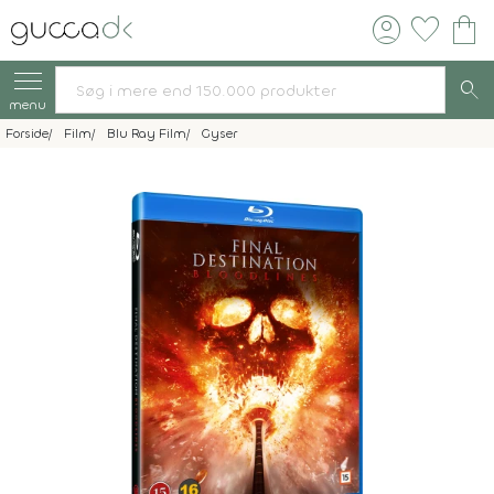
account_circle
favorite
shopping_bag
search
menu
Forside
Film
Blu Ray Film
Gyser