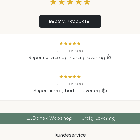
★
★
★
★
★
BEDØM PRODUKTET
★
★
★
★
★
Jan Lassen
Super service og hurtig levering 👍
★
★
★
★
★
Jan Lassen
Super firma , hurtig levering 👍
local_shipping
Dansk Webshop - Hurtig Levering
Kundeservice