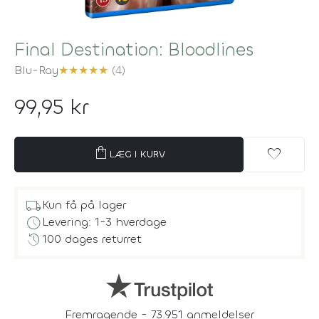
Final Destination: Bloodlines
Blu-Ray
★
★
★
★
★
(4)
99,95 kr
shopping_bag
favorite
LÆG I KURV
local_shipping
Kun få på lager
schedule
Levering: 1-3 hverdage
history
100 dages returret
Fremragende - 73.951 anmeldelser