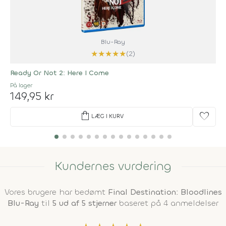
Blu-Ray
★
★
★
★
★
(2)
Ready Or Not 2: Here I Come
På lager
149,95 kr
shopping_bag
favorite
LÆG I KURV
Kundernes vurdering
Vores brugere har bedømt
Final Destination: Bloodlines
Blu-Ray
til
5 ud af 5 stjerner
baseret på 4 anmeldelser