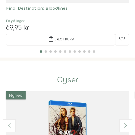
Final Destination: Bloodlines
Få på lager
69,95 kr
shopping_bag
favorite
LÆG I KURV
Gyser
Nyhed