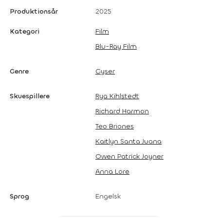
Produktionsår
2025
Kategori
Film
Blu-Ray Film
Genre
Gyser
Skuespillere
Rya Kihlstedt
Richard Harmon
Teo Briones
Kaitlyn Santa Juana
Owen Patrick Joyner
Anna Lore
Sprog
Engelsk