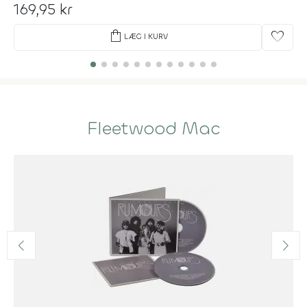
169,95 kr
shopping_bag
favorite
LÆG I KURV
Fleetwood Mac