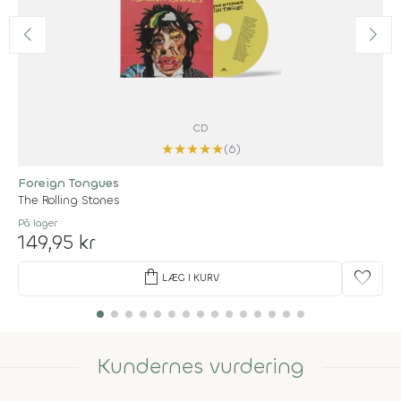
CD
★
★
★
★
★
(6)
Foreign Tongues
The Rolling Stones
På lager
149,95 kr
shopping_bag
favorite
LÆG I KURV
Kundernes vurdering