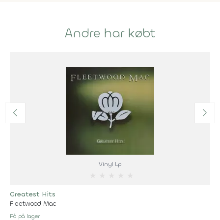
Andre har købt
Vinyl Lp
★
★
★
★
★
Greatest Hits
Fleetwood Mac
Få på lager