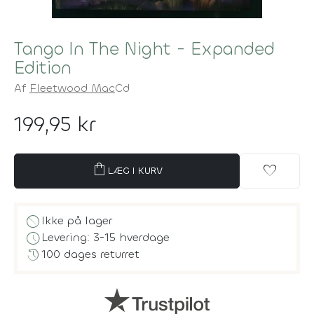
Tango In The Night - Expanded
Edition
Af
Fleetwood Mac
Cd
199,95 kr
shopping_bag
favorite
LÆG I KURV
block
Ikke på lager
schedule
Levering: 3-15 hverdage
history
100 dages returret