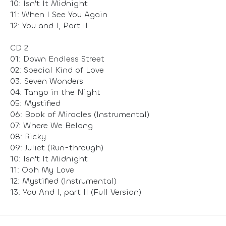
10: Isn't It Midnight
11: When I See You Again
12: You and I, Part II
CD 2
01: Down Endless Street
02: Special Kind of Love
03: Seven Wonders
04: Tango in the Night
05: Mystified
06: Book of Miracles (Instrumental)
07: Where We Belong
08: Ricky
09: Juliet (Run-through)
10: Isn't It Midnight
11: Ooh My Love
12: Mystified (Instrumental)
13: You And I, part II (Full Version)