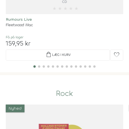
CD
★
★
★
★
★
Rumours Live
Fleetwood Mac
Få på lager
159,95 kr
shopping_bag
favorite
LÆG I KURV
Rock
Nyhed