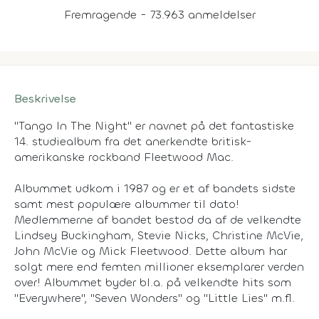
Fremragende - 73.963 anmeldelser
Beskrivelse
"Tango In The Night" er navnet på det fantastiske
14. studiealbum fra det anerkendte britisk-
amerikanske rockband Fleetwood Mac.
Albummet udkom i 1987 og er et af bandets sidste
samt mest populære albummer til dato!
Medlemmerne af bandet bestod da af de velkendte
Lindsey Buckingham, Stevie Nicks, Christine McVie,
John McVie og Mick Fleetwood. Dette album har
solgt mere end femten millioner eksemplarer verden
over! Albummet byder bl.a. på velkendte hits som
"Everywhere", "Seven Wonders" og "Little Lies" m.fl.