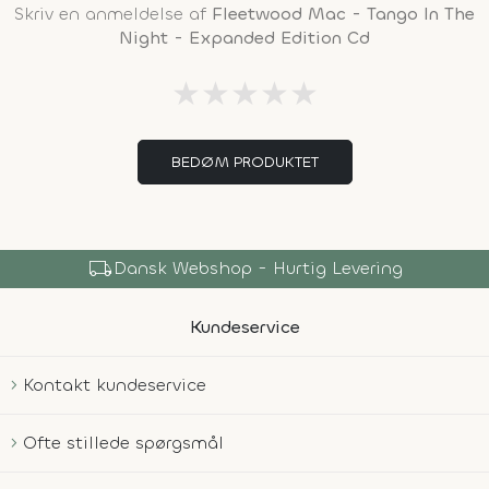
Skriv en anmeldelse af
Fleetwood Mac - Tango In The
Night - Expanded Edition Cd
★
★
★
★
★
BEDØM PRODUKTET
local_shipping
Dansk Webshop - Hurtig Levering
Kundeservice
Kontakt kundeservice
Ofte stillede spørgsmål