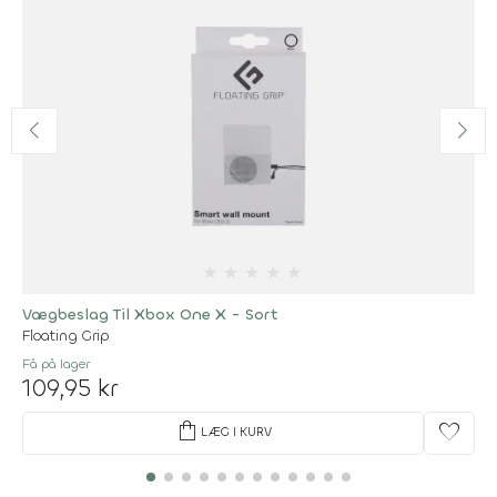
★
★
★
★
★
Vægbeslag Til Xbox One X - Sort
Floating Grip
Få på lager
109,95 kr
shopping_bag
favorite
LÆG I KURV