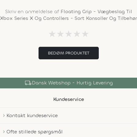
Skriv en anmeldelse af
Floating Grip - Vægbeslag Til
Xbox Series X Og Controllers - Sort Konsoller Og Tilbehør
★
★
★
★
★
BEDØM PRODUKTET
local_shipping
Dansk Webshop - Hurtig Levering
Kundeservice
Kontakt kundeservice
Ofte stillede spørgsmål