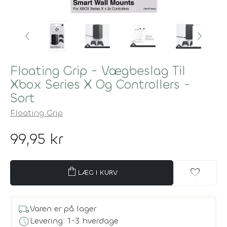
Floating Grip - Vægbeslag Til
Xbox Series X Og Controllers -
Sort
Floating Grip
99,95 kr
shopping_bag
favorite
LÆG I KURV
local_shipping
Varen er på lager
schedule
Levering: 1-3 hverdage