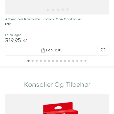
★
★
★
★
★
Afterglow Prismatic - Xbox One Controller
Pdp
Få på lager
319,95 kr
shopping_bag
favorite
LÆG I KURV
Konsoller Og Tilbehør