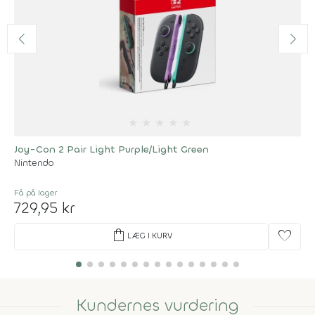
★
★
★
★
★
Joy-Con 2 Pair Light Purple/Light Green
Nintendo
Få på lager
729,95 kr
shopping_bag
favorite
LÆG I KURV
Kundernes vurdering