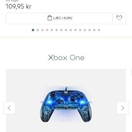
109,95 kr
shopping_bag
favorite
LÆG I KURV
Xbox One