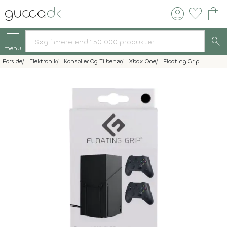
account_circle
favorite
shopping_bag
search
menu
Forside
Elektronik
Konsoller Og Tilbehør
Xbox One
Floating Grip