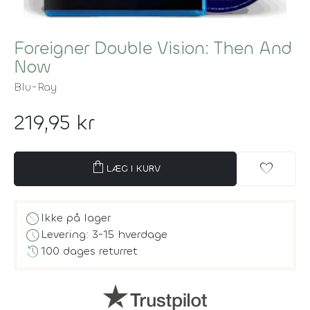
Foreigner Double Vision: Then And
Now
Blu-Ray
219,95 kr
shopping_bag
favorite
LÆG I KURV
block
Ikke på lager
schedule
Levering: 3-15 hverdage
history
100 dages returret