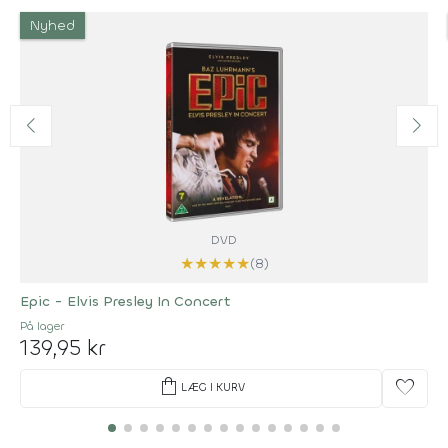
Nyhed
DVD
★
★
★
★
★
(8)
Epic - Elvis Presley In Concert
På lager
139,95 kr
shopping_bag
favorite
LÆG I KURV