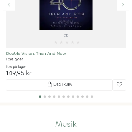
CD
★
★
★
★
★
Double Vision: Then And Now
Foreigner
Ikke på lager
149,95 kr
shopping_bag
favorite
LÆG I KURV
Musik