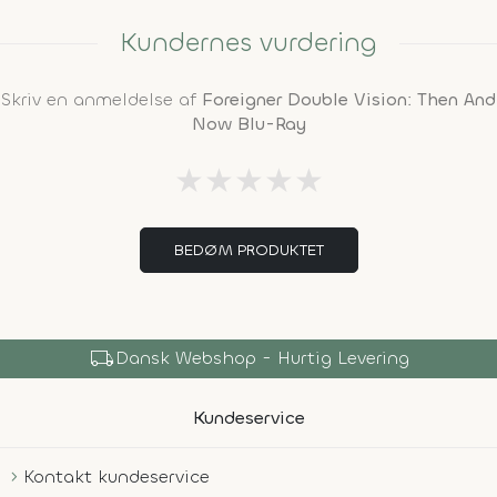
Kundernes vurdering
Skriv en anmeldelse af
Foreigner Double Vision: Then And
Now Blu-Ray
★
★
★
★
★
BEDØM PRODUKTET
local_shipping
Dansk Webshop - Hurtig Levering
Kundeservice
Kontakt kundeservice