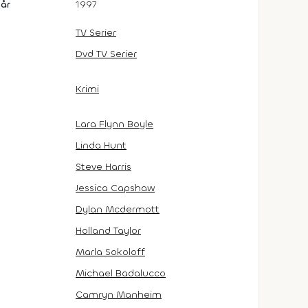
år
1997
TV Serier
Dvd TV Serier
Krimi
Lara Flynn Boyle
Linda Hunt
Steve Harris
Jessica Capshaw
Dylan Mcdermott
Holland Taylor
Marla Sokoloff
Michael Badalucco
Camryn Manheim