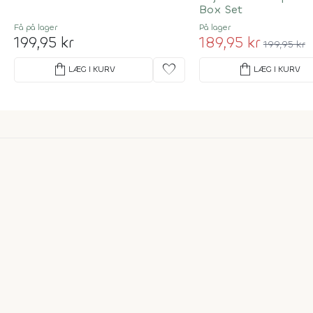
Box Set
Få på lager
På lager
199,95 kr
189,95 kr
199,95 kr
shopping_bag
favorite
shopping_bag
LÆG I KURV
LÆG I KURV