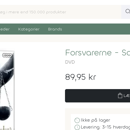
sear
eder
Kategorier
Brands
Forsvarerne - S
DVD
89,95 kr
shopping_bag
LÆ
block
Ikke på lager
schedule
Levering: 3-15 hverda