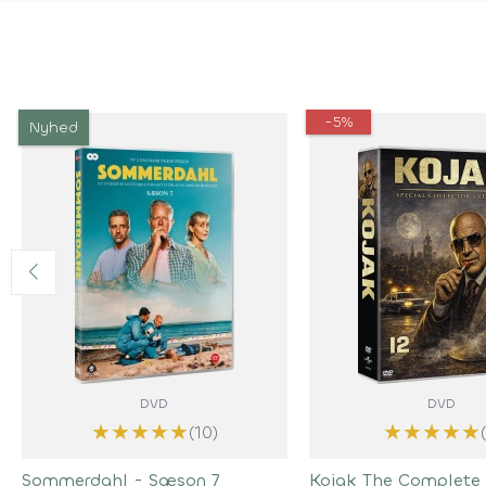
-5%
Nyhed
DVD
DVD
★
★
★
★
★
★
★
★
★
★
(10)
Sommerdahl - Sæson 7
Kojak The Complete 