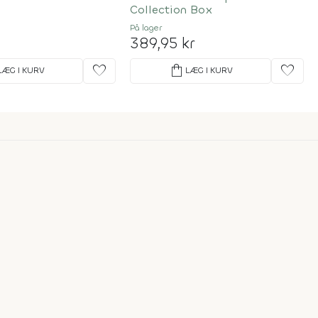
Collection Box
På lager
389,95 kr
favorite
shopping_bag
favorite
LÆG I KURV
LÆG I KURV