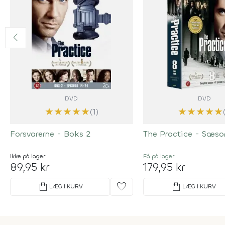
DVD
DVD
★
★
★
★
★
★
★
★
★
★
(1)
Forsvarerne - Boks 2
The Practice - Sæso
Ikke på lager
Få på lager
89,95 kr
179,95 kr
shopping_bag
favorite
shopping_bag
LÆG I KURV
LÆG I KURV