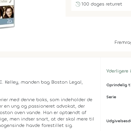
history
100 dages returret
Fremra
Yderligere
E. Kelley, manden bag Boston Legal,
Oprindelig t
Serie
erier med denne boks, som indeholder de
er en ung og passioneret advokat, der
 Boston oven vande. Han er optændt af
ge, men indser snart, at der skal mere til
Udgivelses
ogensinde havde forestillet sig.