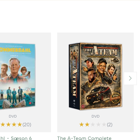
DVD
DVD
★
★
★
★
★
★
★
★
★
(20)
(2)
hl - Sæson 6
The A-Team Complete