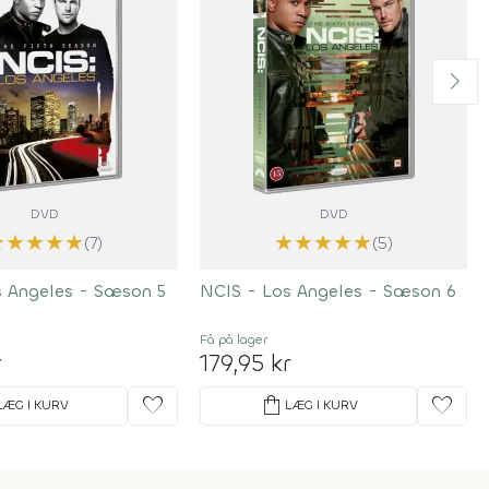
DVD
DVD
★
★
★
★
★
★
★
★
★
★
(7)
(5)
s Angeles - Sæson 5
NCIS - Los Angeles - Sæson 6
Få på lager
r
179,95 kr
favorite
shopping_bag
favorite
LÆG I KURV
LÆG I KURV