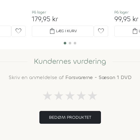
På lager
På lager
179,95 kr
99,95 kr
favorite
shopping_bag
favorite
shopping_bag
LÆG I KURV
Kundernes vurdering
Skriv en anmeldelse af
Forsvarerne - Sæson 1 DVD
★
★
★
★
★
BEDØM PRODUKTET