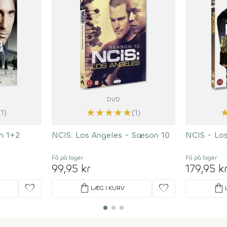
DVD
★
★
★
★
★
(1)
(1)
n 1+2
NCIS: Los Angeles - Sæson 10
NCIS - Lo
Få på lager
Få på lager
99,95 kr
179,95 k
favorite
shopping_bag
favorite
shopping_bag
LÆG I KURV