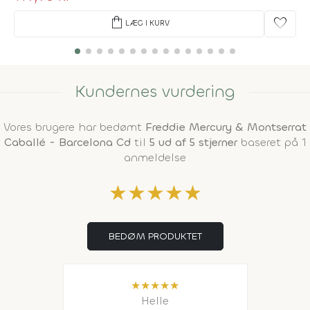
shopping_bag
favorite
LÆG I KURV
Kundernes vurdering
Vores brugere har bedømt
Freddie Mercury & Montserrat
Caballé - Barcelona Cd
til
5 ud af 5 stjerner
baseret på 1
anmeldelse
★
★
★
★
★
BEDØM PRODUKTET
★
★
★
★
★
Helle