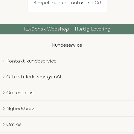
Simpelthen en fantastisk Cd
local_shipping
Dansk Webshop - Hurtig Levering
Kundeservice
Kontakt kundeservice
Ofte stillede spørgsmål
Ordrestatus
Nyhedsbrev
Om os