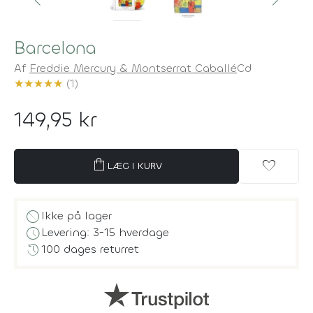
Barcelona
Af
Freddie Mercury & Montserrat Caballé
Cd
★
★
★
★
★
(1)
149,95 kr
shopping_bag
favorite
LÆG I KURV
block
Ikke på lager
schedule
Levering: 3-15 hverdage
history
100 dages returret