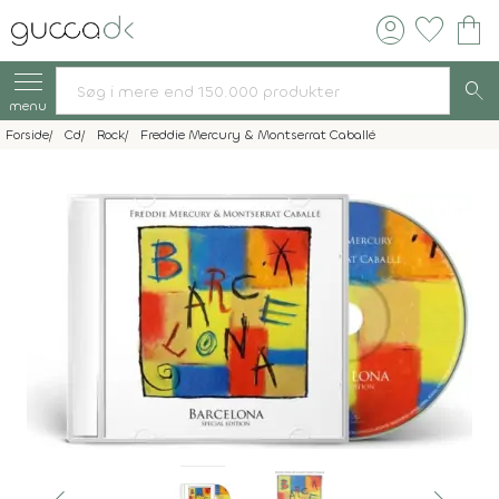
account_circle
favorite
shopping_bag
search
menu
Forside
Cd
Rock
Freddie Mercury & Montserrat Caballé