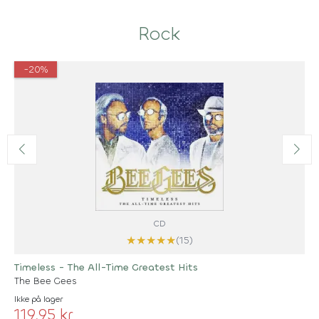
Rock
-20%
CD
★
★
★
★
★
(15)
Timeless - The All-Time Greatest Hits
The Bee Gees
Ikke på lager
119,95 kr