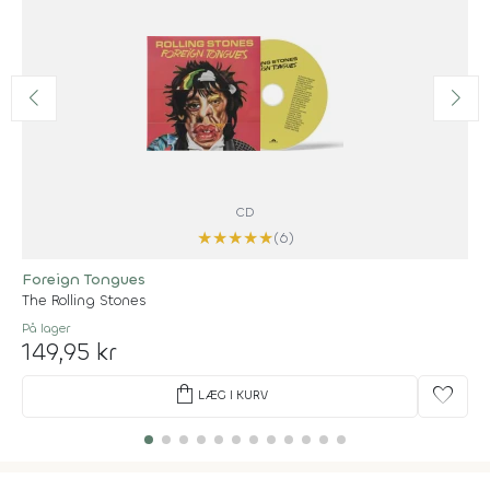
CD
★
★
★
★
★
(6)
Foreign Tongues
The Rolling Stones
På lager
149,95 kr
shopping_bag
favorite
LÆG I KURV