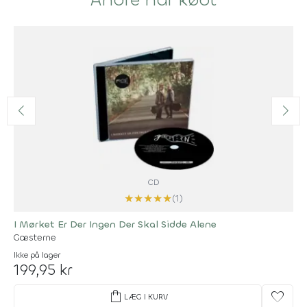
CD
★
★
★
★
★
(1)
I Mørket Er Der Ingen Der Skal Sidde Alene
Gæsterne
Ikke på lager
199,95 kr
shopping_bag
favorite
LÆG I KURV