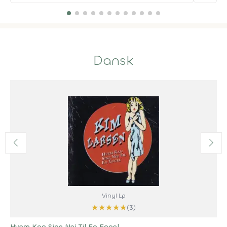
Dansk
Vinyl Lp
★
★
★
★
★
(3)
Hvem Kan Sige Nej Til En Engel