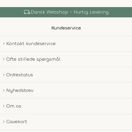
local_shipping
Dansk Webshop - Hurtig Levering
Kundeservice
Kontakt kundeservice
Ofte stillede spørgsmål
Ordrestatus
Nyhedsbrev
Om os
Gavekort