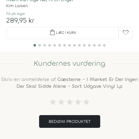
Kim Larsen
Få på lager
289,95 kr
shopping_bag
favorite
LÆG I KURV
Kundernes vurdering
Skriv en anmeldelse af
Gæsterne - I Mørket Er Der Ingen
Der Skal Sidde Alene - Sort Udgave Vinyl Lp
★
★
★
★
★
BEDØM PRODUKTET