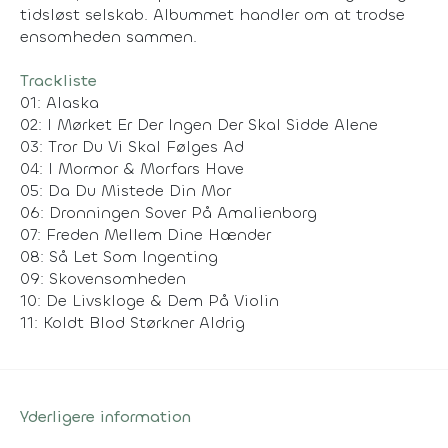
tidsløst selskab. Albummet handler om at trodse
ensomheden sammen.
Trackliste
01: Alaska
02: I Mørket Er Der Ingen Der Skal Sidde Alene
03: Tror Du Vi Skal Følges Ad
04: I Mormor & Morfars Have
05: Da Du Mistede Din Mor
06: Dronningen Sover På Amalienborg
07: Freden Mellem Dine Hænder
08: Så Let Som Ingenting
09: Skovensomheden
10: De Livskloge & Dem På Violin
11: Koldt Blod Størkner Aldrig
Yderligere information