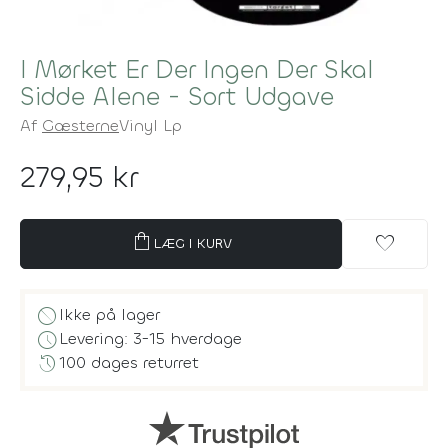
I Mørket Er Der Ingen Der Skal
Sidde Alene - Sort Udgave
Af
Gæsterne
Vinyl Lp
279,95 kr
shopping_bag
favorite
LÆG I KURV
block
Ikke på lager
schedule
Levering: 3-15 hverdage
history
100 dages returret