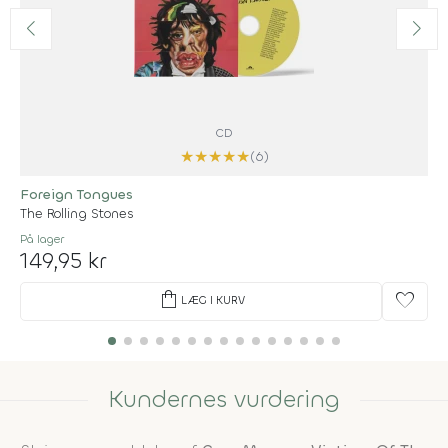
CD
★
★
★
★
★
(6)
Foreign Tongues
The Rolling Stones
På lager
149,95 kr
shopping_bag
favorite
LÆG I KURV
Kundernes vurdering