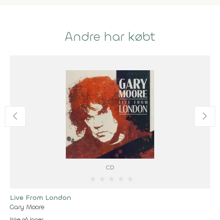
Andre har købt
CD
★
★
★
★
★
Live From London
Gary Moore
Ikke på lager