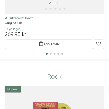
Vinyl Lp
★
★
★
★
★
A Different Beat
Gary Moore
Få på lager
269,95 kr
shopping_bag
favorite
LÆG I KURV
Rock
Nyhed