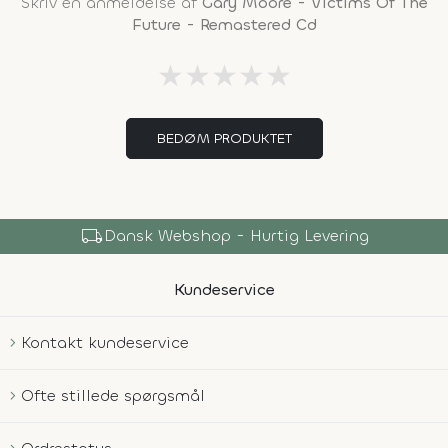
Skriv en anmeldelse af
Gary Moore - Victims Of The
Future - Remastered Cd
★
★
★
★
★
BEDØM PRODUKTET
local_shipping
Dansk Webshop - Hurtig Levering
Kundeservice
Kontakt kundeservice
Ofte stillede spørgsmål