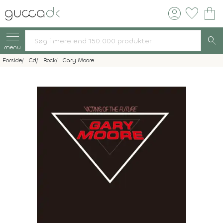
account_circle
favorite
shopping_bag
search
menu
Forside
Cd
Rock
Gary Moore