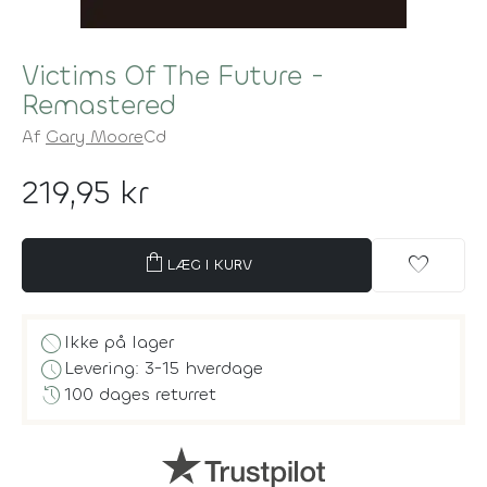
Victims Of The Future -
Remastered
Af
Gary Moore
Cd
219,95 kr
shopping_bag
favorite
LÆG I KURV
block
Ikke på lager
schedule
Levering: 3-15 hverdage
history
100 dages returret