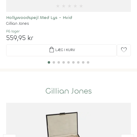
★
★
★
★
★
Hollywoodspejl Med Lys - Hvid
Gillian Jones
På lager
559,95 kr
shopping_bag
favorite
LÆG I KURV
Gillian Jones