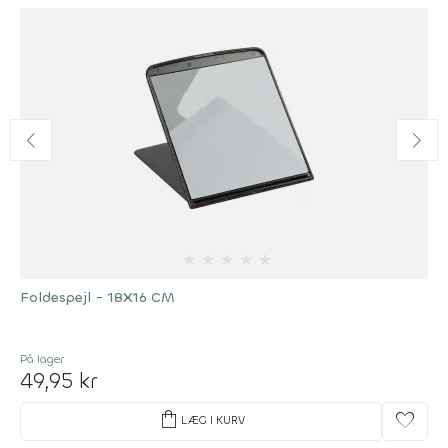
★
★
★
★
★
Foldespejl - 18X16 CM
På lager
49,95 kr
shopping_bag
favorite
LÆG I KURV