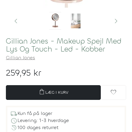
Gillian Jones - Makeup Spejl Med
Lys Og Touch - Led - Kobber
Gillian Jones
259,95 kr
shopping_bag
favorite
LÆG I KURV
local_shipping
Kun få på lager
schedule
Levering: 1-3 hverdage
history
100 dages returret