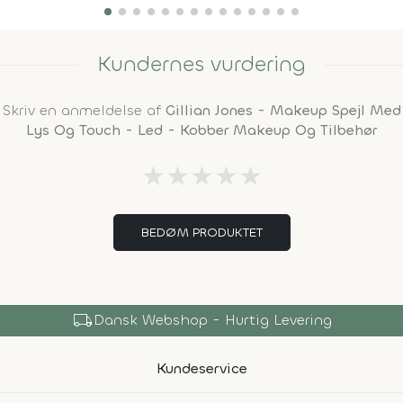
Kundernes vurdering
Skriv en anmeldelse af
Gillian Jones - Makeup Spejl Med
Lys Og Touch - Led - Kobber Makeup Og Tilbehør
★
★
★
★
★
BEDØM PRODUKTET
local_shipping
Dansk Webshop - Hurtig Levering
Kundeservice