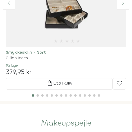
★
★
★
★
★
Smykkeskrin - Sort
Gillian Jones
På lager
379,95 kr
shopping_bag
favorite
LÆG I KURV
Makeupspejle