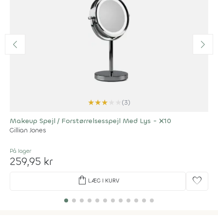
★
★
★
★
★
(3)
Makeup Spejl / Forstørrelsesspejl Med Lys - X10
Gillian Jones
På lager
259,95 kr
shopping_bag
favorite
LÆG I KURV