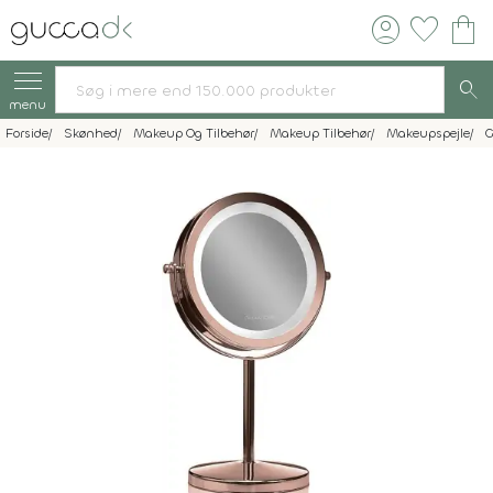
account_circle
favorite
shopping_bag
search
menu
Forside
Skønhed
Makeup Og Tilbehør
Makeup Tilbehør
Makeupspejle
G