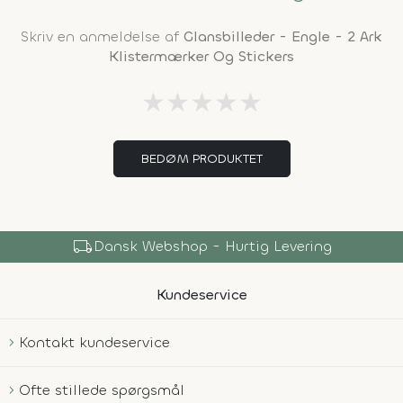
Skriv en anmeldelse af
Glansbilleder - Engle - 2 Ark
Klistermærker Og Stickers
★
★
★
★
★
BEDØM PRODUKTET
local_shipping
Dansk Webshop - Hurtig Levering
Kundeservice
Kontakt kundeservice
Ofte stillede spørgsmål