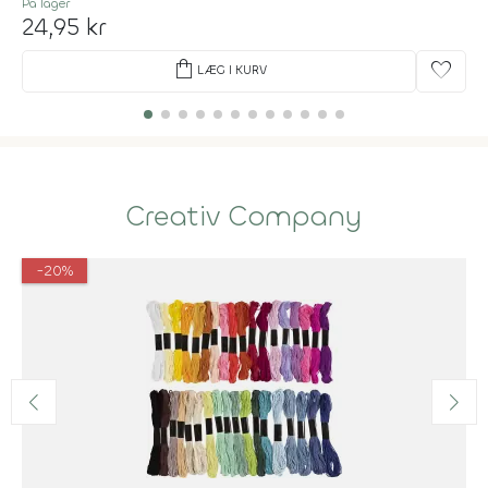
På lager
24,95 kr
shopping_bag
favorite
LÆG I KURV
Creativ Company
-20%