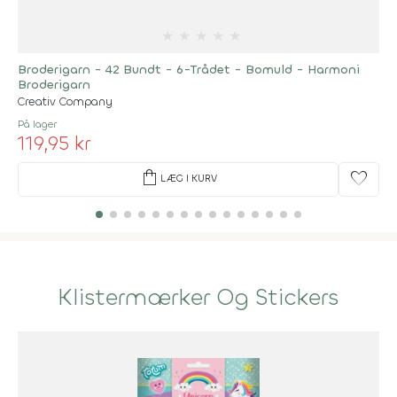
★
★
★
★
★
Broderigarn - 42 Bundt - 6-Trådet - Bomuld - Harmoni
Broderigarn
Creativ Company
På lager
119,95 kr
shopping_bag
favorite
LÆG I KURV
Klistermærker Og Stickers