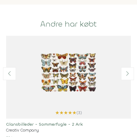
Andre har købt
★
★
★
★
★
(3)
Glansbilleder - Sommerfugle - 2 Ark
Creativ Company