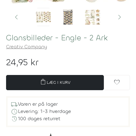
Glansbilleder - Engle - 2 Ark
Creativ Company
24,95 kr
shopping_bag
favorite
LÆG I KURV
local_shipping
Varen er på lager
schedule
Levering: 1-3 hverdage
history
100 dages returret