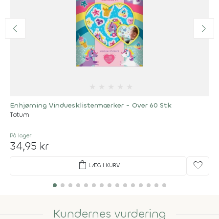
★
★
★
★
★
Enhjørning Vinduesklistermærker - Over 60 Stk
Totum
På lager
34,95 kr
shopping_bag
favorite
LÆG I KURV
Kundernes vurdering