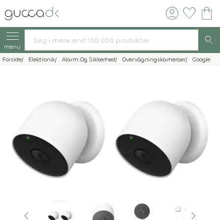
account_circle
favorite
shopping_bag
search
menu
Forside
Elektronik
Alarm Og Sikkerhed
Overvågningskameraer
Google