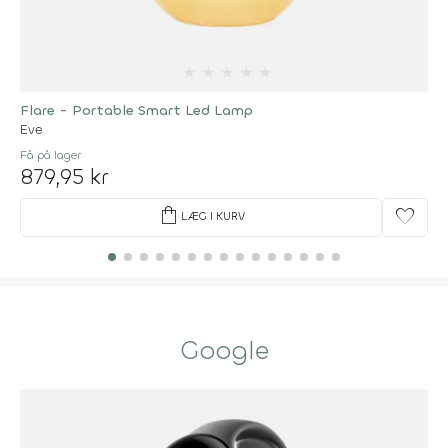
★
★
★
★
★
Flare - Portable Smart Led Lamp
Eve
Få på lager
879,95 kr
shopping_bag
favorite
LÆG I KURV
Google