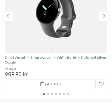
★
★
★
★
★
Pixel Watch - Smartwatch - WiFi Nfc Bt - Polished Silver
Google
På lager
989,95 kr
shopping_bag
favorite
LÆG I KURV