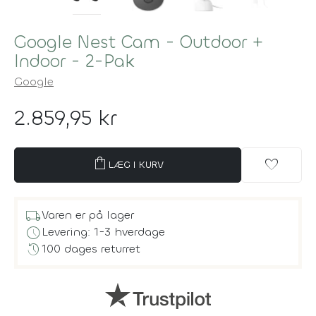
Google Nest Cam - Outdoor +
Indoor - 2-Pak
Google
2.859,95 kr
shopping_bag
favorite
LÆG I KURV
local_shipping
Varen er på lager
schedule
Levering: 1-3 hverdage
history
100 dages returret