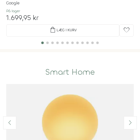
Google
På lager
1.699,95 kr
shopping_bag
favorite
LÆG I KURV
Smart Home