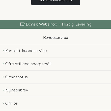
BEDØM PRODUKTET
local_shipping
Dansk Webshop - Hurtig Levering
Kundeservice
Kontakt kundeservice
Ofte stillede spørgsmål
Ordrestatus
Nyhedsbrev
Om os