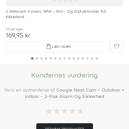
★
★
★
★
★
2 Webcam Covers, Rfid-, Mic- Og Datablocker Kit
Kikkerland
Få på lager
169,95 kr
shopping_bag
favorite
LÆG I KURV
Kundernes vurdering
Skriv en anmeldelse af
Google Nest Cam - Outdoor +
Indoor - 2-Pak Alarm Og Sikkerhed
★
★
★
★
★