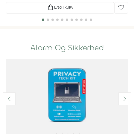
shopping_bag
favorite
LÆG I KURV
Alarm Og Sikkerhed