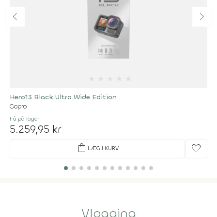
★
★
★
★
★
Hero13 Black Ultra Wide Edition
Gopro
Få på lager
5.259,95 kr
shopping_bag
favorite
LÆG I KURV
Vlogging