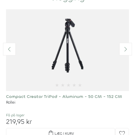
★
★
★
★
★
Compact Creator TriPod - Aluminum - 50 CM - 152 CM
Rollei
Få på lager
219,95 kr
shopping_bag
favorite
LÆG I KURV