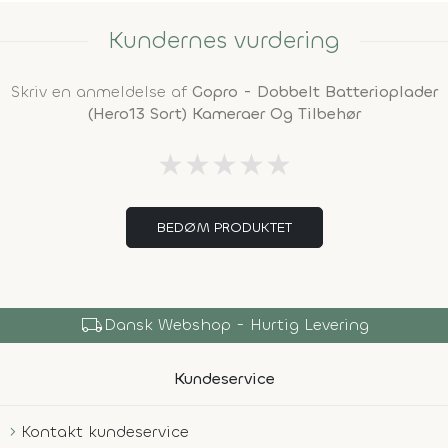
Kundernes vurdering
Skriv en anmeldelse af
Gopro - Dobbelt Batterioplader
(Hero13 Sort) Kameraer Og Tilbehør
★
★
★
★
★
BEDØM PRODUKTET
local_shipping
Dansk Webshop - Hurtig Levering
Kundeservice
Kontakt kundeservice