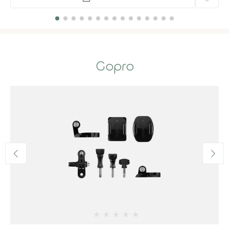
Gopro
★
★
★
★
★