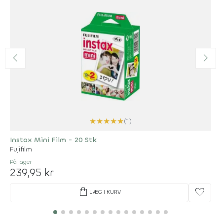
★
★
★
★
★
(1)
Instax Mini Film - 20 Stk
Fujifilm
På lager
239,95 kr
shopping_bag
favorite
LÆG I KURV