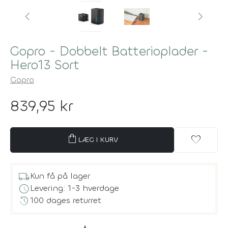
Gopro - Dobbelt Batterioplader -
Hero13 Sort
Gopro
839,95 kr
shopping_bag
favorite
LÆG I KURV
local_shipping
Kun få på lager
schedule
Levering: 1-3 hverdage
history
100 dages returret