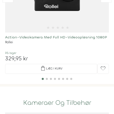
★
★
★
★
★
Action-Videokamera Med Full HD-Videoopløsning 1080P
Rollei
På lager
329,95 kr
shopping_bag
favorite
LÆG I KURV
Kameraer Og Tilbehør