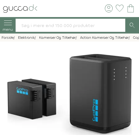
account_circle
favorite
shopping_bag
search
menu
Forside
Elektronik
Kameraer Og Tilbehør
Action Kameraer Og Tilbehør
Gop