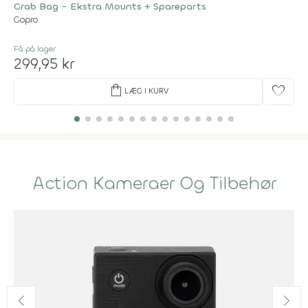
Grab Bag - Ekstra Mounts + Spareparts
Gopro
Få på lager
299,95 kr
shopping_bag
favorite
LÆG I KURV
Action Kameraer Og Tilbehør