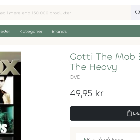
sear
eder
Kategorier
Brands
Gotti The Mob
The Heavy
DVD
49,95 kr
shopping_bag
LÆ
Kun få på lager