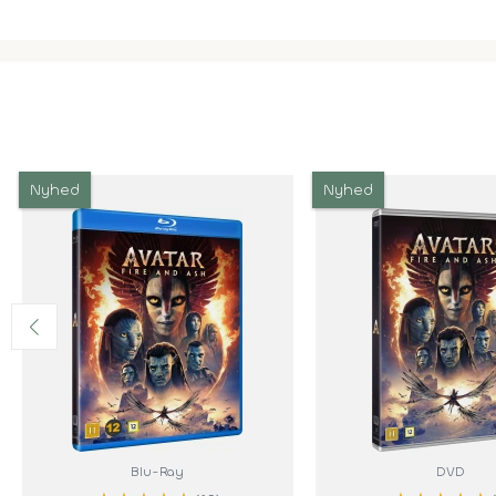
Nyhed
Nyhed
Blu-Ray
DVD