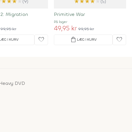
★
★
★
★
★
★
★
★
★
★
(9)
(5)
2: Migration
Primitive War
På lager
49,95 kr
99,95 kr
99,95 kr
favorite
shopping_bag
favorite
LÆG I KURV
LÆG I KURV
e Heavy DVD