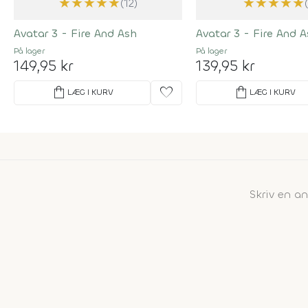
★
★
★
★
★
★
★
★
★
★
(12)
Avatar 3 - Fire And Ash
Avatar 3 - Fire And 
På lager
På lager
149,95 kr
139,95 kr
shopping_bag
favorite
shopping_bag
LÆG I KURV
LÆG I KURV
Skriv en a