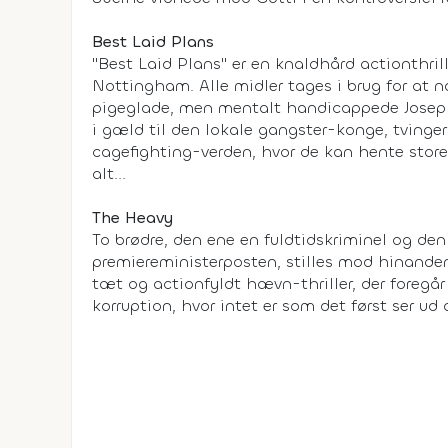
Best Laid Plans
"Best Laid Plans" er en knaldhård actionthrille
Nottingham. Alle midler tages i brug for at
pigeglade, men mentalt handicappede Jose
i gæld til den lokale gangster-konge, tvinger
cagefighting-verden, hvor de kan hente store p
alt...
The Heavy
To brødre, den ene en fuldtidskriminel og den 
premiereministerposten, stilles mod hinande
tæt og actionfyldt hævn-thriller, der foregår
korruption, hvor intet er som det først ser ud