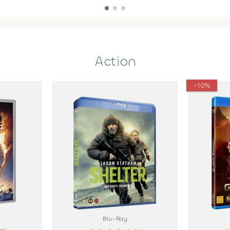
Action
-10%
Blu-Ray