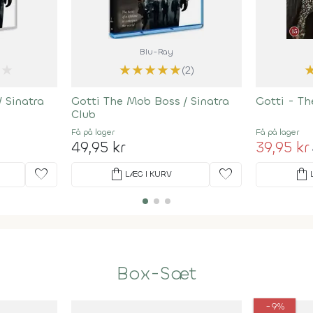
Blu-Ray
★
★
★
★
★
★
(2)
 Sinatra
Gotti The Mob Boss / Sinatra
Gotti - Th
Club
Få på lager
Få på lager
49,95 kr
39,95 kr
favorite
shopping_bag
favorite
shopping_bag
LÆG I KURV
Box-Sæt
-9%