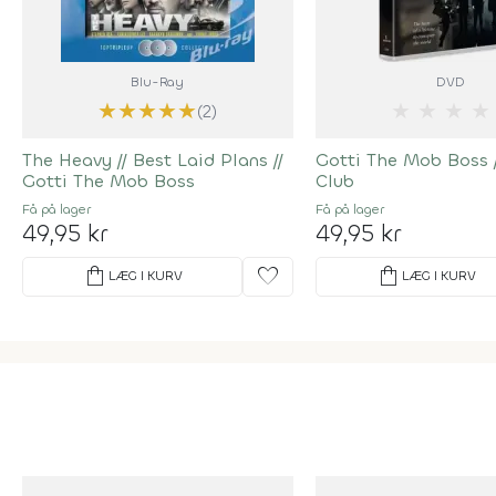
Blu-Ray
DVD
★
★
★
★
★
★
★
★
★
(2)
The Heavy
//
Best Laid Plans
//
Gotti The Mob Boss /
Gotti The Mob Boss
Club
Få på lager
Få på lager
49,95 kr
49,95 kr
shopping_bag
favorite
shopping_bag
LÆG I KURV
LÆG I KURV