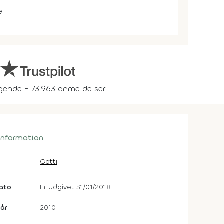
e
gende - 73.963 anmeldelser
 information
Gotti
dato
Er udgivet 31/01/2018
år
2010