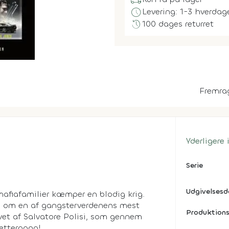
local_shipping
schedule
Levering: 1-3 hverdag
history
100 dages returret
Fremra
Yderligere
Serie
Udgivelses
afiafamilier kæmper en blodig krig.
g om en af gangsterverdenens mest
Produktions
vet af Salvatore Polisi, som gennem
rettergang!