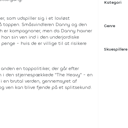
Kategori
r, som udspiller sig i et lovløst
 nå toppen. Småsvindleren Danny og den
Genre
ph er kompagnoner, men da Danny havner
 han sin ven ind i den underjordiske
enge - hvis de er villige til at risikere
Skuespillere
anden en toppolitiker, der går efter
n i den stjernespækkede "The Heavy" - en
 i en brutal verden, gennemsyret af
 og ven kan blive fjende på et splitsekund.