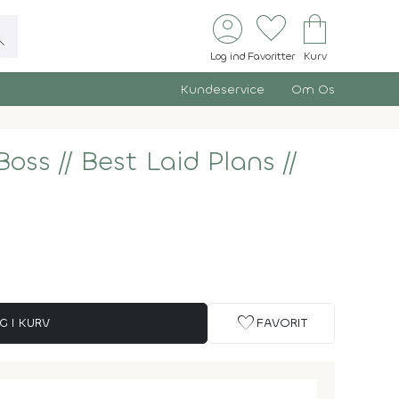
account_circle
favorite
shopping_bag
ch
Log ind
Favoritter
Kurv
Kundeservice
Om Os
 Boss
//
Best Laid Plans
//
favorite
G I KURV
FAVORIT