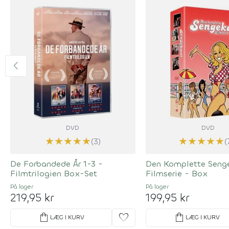
DVD
DVD
★
★
★
★
★
★
★
★
★
★
(3)
(
De Forbandede År 1-3 -
Den Komplette Seng
Filmtrilogien Box-Set
Filmserie - Box
På lager
På lager
219,95 kr
199,95 kr
shopping_bag
favorite
shopping_bag
LÆG I KURV
LÆG I KURV