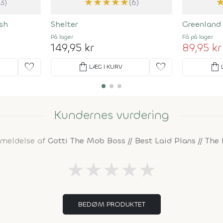
★
★
★
★
★
(3)
(6)
Ash
Shelter
Greenland 
På lager
Få på lager
149,95 kr
89,95 kr
favorite
shopping_bag
favorite
shopping_bag
LÆG I KURV
Kundernes vurdering
nmeldelse af
Gotti The Mob Boss // Best Laid Plans // Th
★
★
★
★
★
BEDØM PRODUKTET