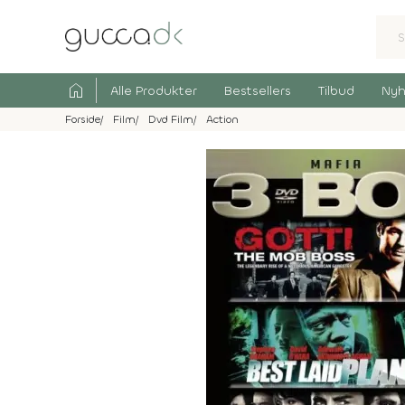
home
Alle Produkter
Bestsellers
Tilbud
Nyh
Forside
Film
Dvd Film
Action