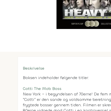
Beskrivelse
Boksen indeholder følgende titler:
Gotti The Mob Boss
New York – i begyndelsen af 70erne! De fem m
”Gotti” er den sande og voldsomme beretnin
frygtede bosser gennem tiden. Filmen er skre
80erne vidnede mod Gotti i en kontroversiel 