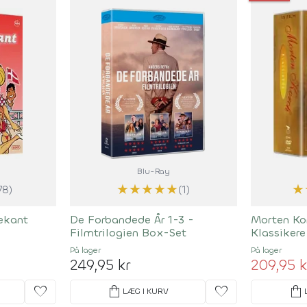
Blu-Ray
★
★
★
★
★
★
78)
(1)
ekant
De Forbandede År 1-3 -
Morten Ko
Filmtrilogien Box-Set
Klassiker
På lager
På lager
249,95 kr
209,95 k
favorite
shopping_bag
favorite
shopping_bag
LÆG I KURV