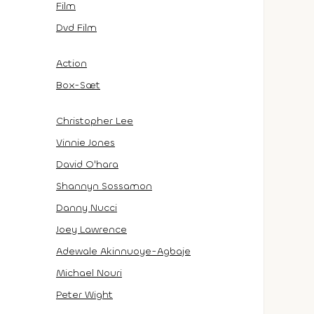
Film
Dvd Film
Action
Box-Sæt
Christopher Lee
Vinnie Jones
David O'hara
Shannyn Sossamon
Danny Nucci
Joey Lawrence
Adewale Akinnuoye-Agbaje
Michael Nouri
Peter Wight