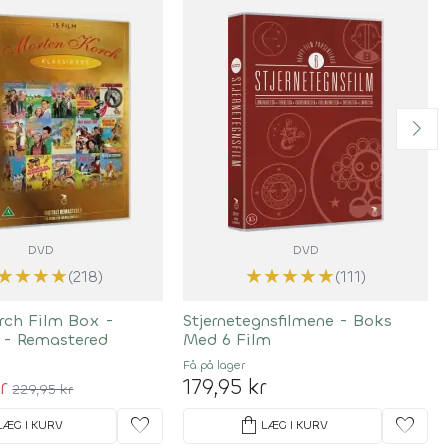
DVD
DVD
★
★
★
★
★
★
★
★
★
(218)
(111)
rch Film Box -
Stjernetegnsfilmene - Boks
e - Remastered
Med 6 Film
Få på lager
r
179,95 kr
229,95 kr
favorite
shopping_bag
favorite
LÆG I KURV
LÆG I KURV