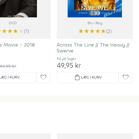
DVD
Blu-Ray
★
★
★
★
★
★
★
★
★
★
(1)
(2)
e Movie - 2018
Across The Line
//
The Heavy
//
Swerve
Få på lager
49,95 kr
49,95 kr
favorite
shopping_bag
favorite
LÆG I KURV
LÆG I KURV