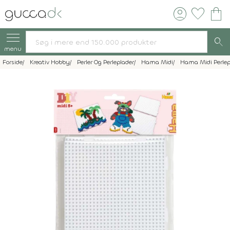
account_circle
favorite
shopping_bag
search
menu
Forside
Kreativ Hobby
Perler Og Perleplader
Hama Midi
Hama Midi Perlep