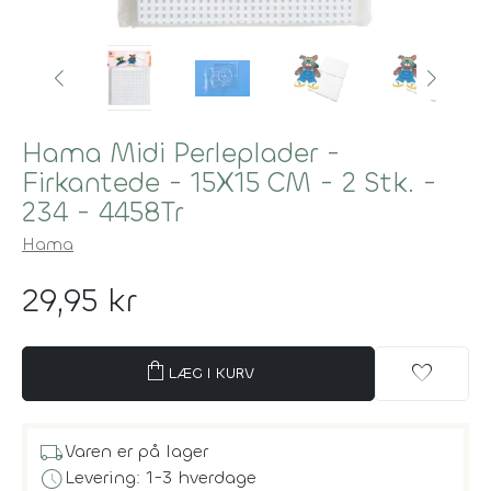
Hama Midi Perleplader -
Firkantede - 15X15 CM - 2 Stk. -
234 - 4458Tr
Hama
29,95 kr
shopping_bag
favorite
LÆG I KURV
local_shipping
Varen er på lager
schedule
Levering: 1-3 hverdage