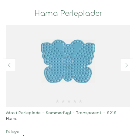
Hama Perleplader
★
★
★
★
★
Maxi Perleplade - Sommerfugl - Transparent - 8218
Hama
På lager