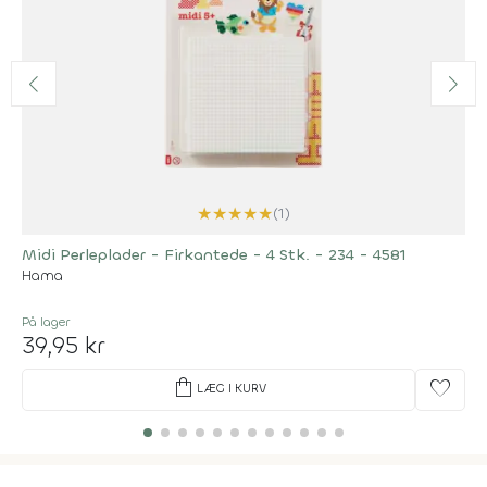
★
★
★
★
★
(1)
Midi Perleplader - Firkantede - 4 Stk. - 234 - 4581
Hama
På lager
39,95 kr
shopping_bag
favorite
LÆG I KURV