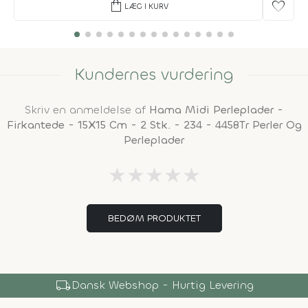
shopping_bag
favorite
LÆG I KURV
Kundernes vurdering
Skriv en anmeldelse af
Hama Midi Perleplader -
Firkantede - 15X15 Cm - 2 Stk. - 234 - 4458Tr Perler Og
Perleplader
★
★
★
★
★
BEDØM PRODUKTET
local_shipping
Dansk Webshop - Hurtig Levering