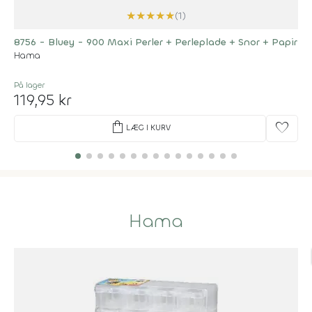
★
★
★
★
★
(1)
8756 - Bluey - 900 Maxi Perler + Perleplade + Snor + Papir
Hama
På lager
119,95 kr
shopping_bag
favorite
LÆG I KURV
Hama