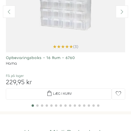
★
★
★
★
★
(3)
Opbevaringsboks - 16 Rum - 6760
Hama
Få på lager
229,95 kr
shopping_bag
favorite
LÆG I KURV