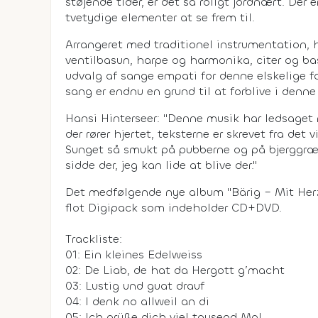
støjende tider, er det så roligt jordnært. Der 
tvetydige elementer at se frem til.
Arrangeret med traditionel instrumentation, h
ventilbasun, harpe og harmonika, citer og ba
udvalg af sange empati for denne elskelige fo
sang er endnu en grund til at forblive i denn
Hansi Hinterseer: "Denne musik har ledsaget m
der rører hjertet, teksterne er skrevet fra det 
Sunget så smukt på pubberne og på bjerggræs
sidde der, jeg kan lide at blive der."
Det medfølgende nye album "Bärig – Mit Her
flot Digipack som indeholder CD+DVD.
Trackliste:
01: Ein kleines Edelweiss
02: De Liab, de hat da Hergott g’macht
03: Lustig und guat drauf
04: I denk no allweil an di
05: Ich grüße dich viel tausend Mal