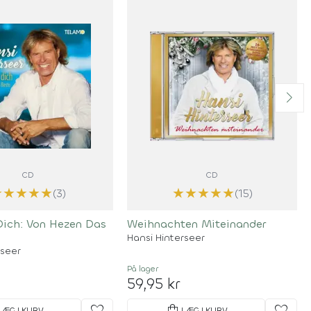
CD
CD
★
★
★
★
★
★
★
★
★
★
(3)
(15)
Dich: Von Hezen Das
Weihnachten Miteinander
Hansi Hinterseer
rseer
På lager
59,95 kr
favorite
shopping_bag
favorite
LÆG I KURV
LÆG I KURV