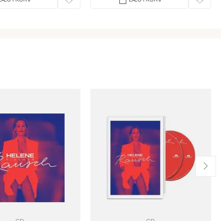
CD
CD