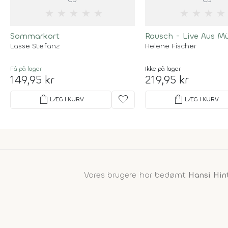
★
★
★
★
★
★
★
★
★
Sommarkort
Rausch - Live Aus M
Lasse Stefanz
Helene Fischer
Få på lager
Ikke på lager
149,95 kr
219,95 kr
shopping_bag
favorite
shopping_bag
LÆG I KURV
LÆG I KURV
Vores brugere har bedømt
Hansi Hin