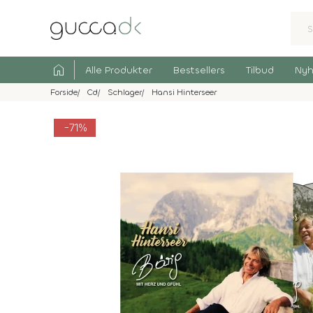
home
Alle Produkter
Bestsellers
Tilbud
Nyh
Forside
Cd
Schlager
Hansi Hinterseer
-71%