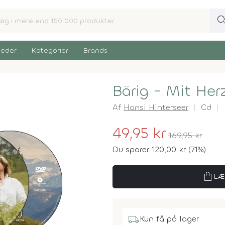
sear
eder
Kategorier
Brands
Bärig - Mit Her
Af
Hansi Hinterseer
Cd
49,95 kr
169,95 kr
Du sparer 120,00 kr (71%)
shopping_bag
LÆ
local_shipping
Kun få på lager