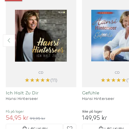
CD
CD
★
★
★
★
★
★
★
★
★
★
(11)
(
Ich Halt Zu Dir
Gefühle
Hansi Hinterseer
Hansi Hinterseer
Få på lager
Ikke på lager
54,95 kr
149,95 kr
99,95 kr
shopping_bag
favorite
shopping_bag
LÆG I KURV
LÆG I KURV