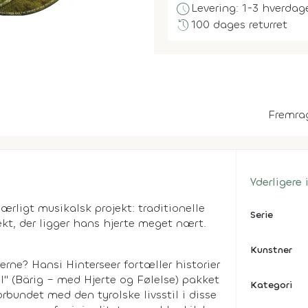
schedule
Levering: 1-3 hverdag
history
100 dages returret
Fremra
Yderligere
særligt musikalsk projekt: traditionelle
Serie
kt, der ligger hans hjerte meget nært.
Kunstner
rne? Hansi Hinterseer fortæller historier
hl" (Bärig – med Hjerte og Følelse) pakket
Kategori
orbundet med den tyrolske livsstil i disse