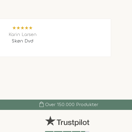
★
★
★
★
★
Karin Larsen
Skøn Dvd
shopping_bag
Over 150.000 Produkter