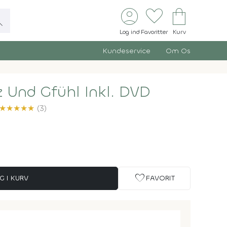
account_circle
favorite
shopping_bag
ch
Log ind
Favoritter
Kurv
Kundeservice
Om Os
z Und Gfühl Inkl. DVD
★
★
★
★
★
(3)
favorite
G I KURV
FAVORIT