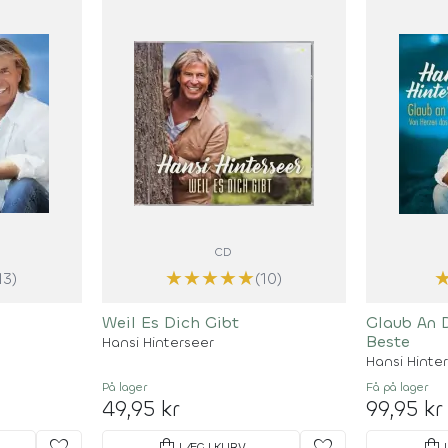
CD
★
★
★
★
★
13)
(10)
Weil Es Dich Gibt
Glaub An 
Beste
Hansi Hinterseer
Hansi Hinte
På lager
Få på lager
49,95 kr
99,95 kr
favorite
shopping_bag
favorite
shopping_bag
LÆG I KURV