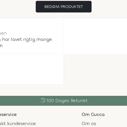
BEDØM PRODUKTET
sen
g har lavet rigtig mange
um
history
100 Dages Returret
service
Om Gucca
kt kundeservice
Om os