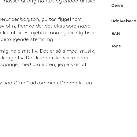
er masser af originalitet og endda drilske
Genre
erunder baryton, guitar, flygelhorn,
Udgivelses
sviolin, fremkalder det ekstraordinære
lkekultur. Et øjeblik man nyder. Og hver
EAN
e beroligende stemning.
Tags
ig hele mit liv. Det er så simpel musik,
virkelige liv. Det kunne ikke være bedre.
gange, med dialekten, jeg elsker at
z und Gfühl" udkommer i Danmark i en