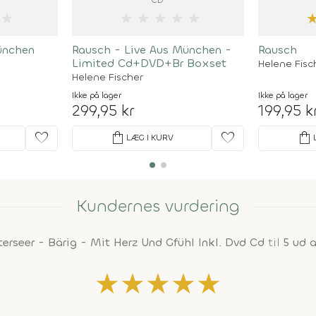
★
★
★
★
★
★
ünchen
Rausch - Live Aus München -
Rausch
Limited Cd+DVD+Br Boxset
Helene Fisc
Helene Fischer
Ikke på lager
Ikke på lager
299,95 kr
199,95 k
favorite
shopping_bag
favorite
shopping_bag
LÆG I KURV
Kundernes vurdering
terseer - Bärig - Mit Herz Und Gfühl Inkl. Dvd Cd
til
5 ud a
★
★
★
★
★