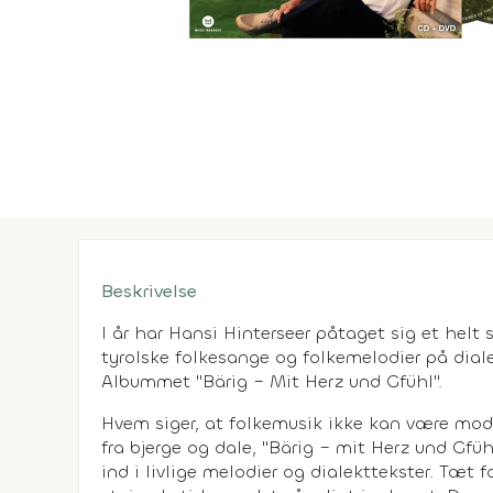
Beskrivelse
I år har Hansi Hinterseer påtaget sig et helt 
tyrolske folkesange og folkemelodier på diale
Albummet "Bärig – Mit Herz und Gfühl".
Hvem siger, at folkemusik ikke kan være mode
fra bjerge og dale, "Bärig – mit Herz und Gfü
ind i livlige melodier og dialekttekster. Tæt f