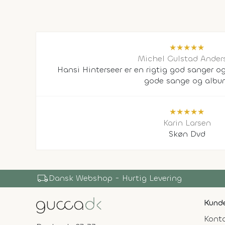
★
★
★
★
★
Michel Gulstad Ander
Hansi Hinterseer er en rigtig god sanger o
gode sange og alb
★
★
★
★
★
Karin Larsen
Skøn Dvd
local_shipping
Dansk Webshop - Hurtig Levering
Kunde
Konta