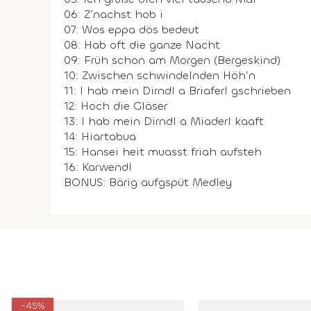
06: Z’nachst hob i
07: Wos eppa dös bedeut
08: Hab oft die ganze Nacht
09: Früh schon am Morgen (Bergeskind)
10: Zwischen schwindelnden Höh’n
11: I hab mein Dirndl a Briaferl gschrieben
12: Hoch die Gläser
13: I hab mein Dirndl a Miaderl kaaft
14: Hiartabua
15: Hansei heit muasst friah aufsteh
16: Karwendl
BONUS: Bärig aufgspüt Medley
-45%