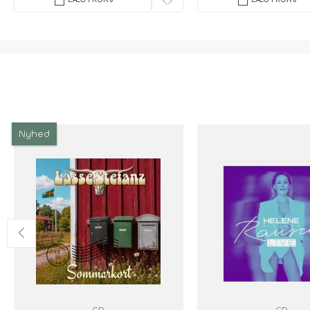
Nyhed
CD
CD