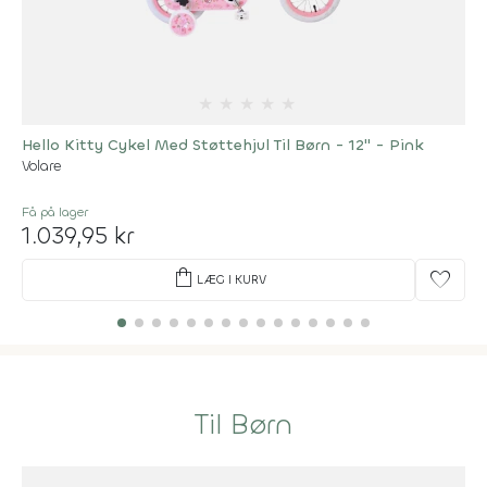
★
★
★
★
★
Hello Kitty Cykel Med Støttehjul Til Børn - 12" - Pink
Volare
Få på lager
1.039,95 kr
shopping_bag
favorite
LÆG I KURV
Til Børn