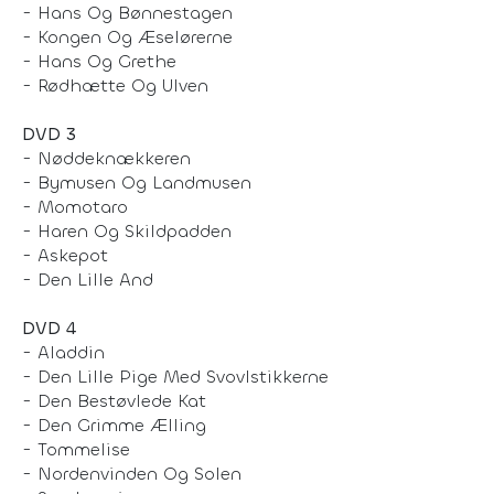
- Hans Og Bønnestagen
- Kongen Og Æselørerne
- Hans Og Grethe
- Rødhætte Og Ulven
DVD 3
- Nøddeknækkeren
- Bymusen Og Landmusen
- Momotaro
- Haren Og Skildpadden
- Askepot
- Den Lille And
DVD 4
- Aladdin
- Den Lille Pige Med Svovlstikkerne
- Den Bestøvlede Kat
- Den Grimme Ælling
- Tommelise
- Nordenvinden Og Solen