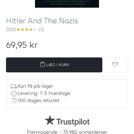
Hitler And The Nazis
DVD
★
★
★
★
★
(3)
69,95 kr
shopping_bag
favorite
LÆG I KURV
local_shipping
Kun få på lager
schedule
Levering: 1-3 hverdage
history
100 dages returret
Fremragende - 73.982 anmeldelser