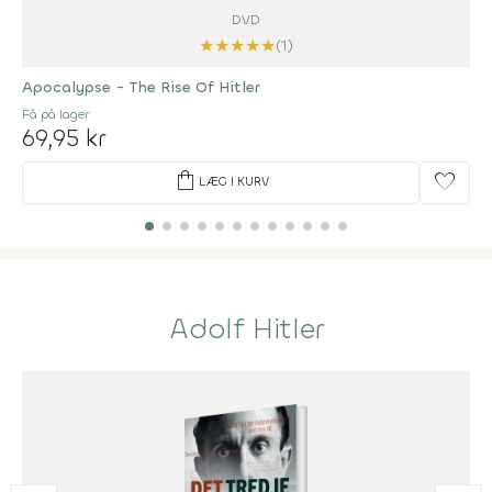
DVD
★
★
★
★
★
(1)
Apocalypse - The Rise Of Hitler
Få på lager
69,95 kr
shopping_bag
favorite
LÆG I KURV
Adolf Hitler