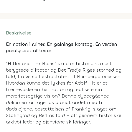
Beskrivelse
En nation i ruiner. En galnings korstog. En verden
paralyseret af terror.
”Hitler and the Nazis” skildrer historiens mest
berygtede diktator og Det Tredje Riges storhed og
fald, fra Versaillestraktaten til Nürnbergprocessen.
Hvordan kunne det lykkes for Adolf Hitler at
hjernevaske en hel nation og realisere sin
mareridtsagtige vision? Denne dybdegående
dokumentar tager os blandt andet med til
dødslejrene, besættelsen af Frankrig, slaget om
Stalingrad og Berlins fald – alt gennem historiske
arkivbilleder og øjenvidne skildringer.