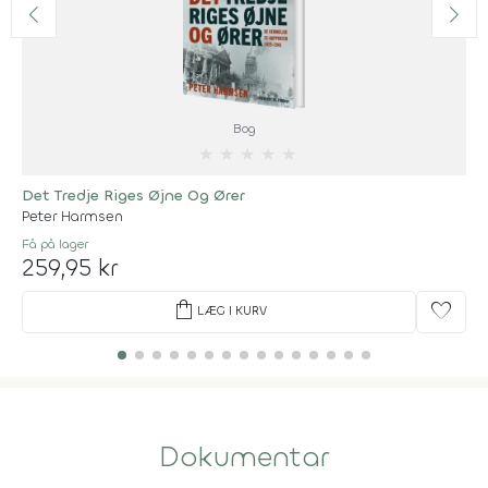
Bog
★
★
★
★
★
Det Tredje Riges Øjne Og Ører
Peter Harmsen
Få på lager
259,95 kr
shopping_bag
favorite
LÆG I KURV
Dokumentar