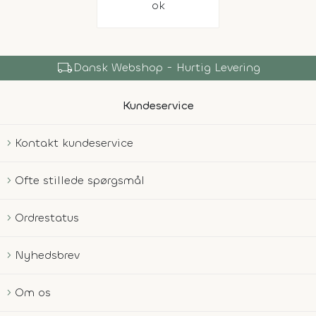
ok
local_shipping
Dansk Webshop - Hurtig Levering
Kundeservice
Kontakt kundeservice
Ofte stillede spørgsmål
Ordrestatus
Nyhedsbrev
Om os