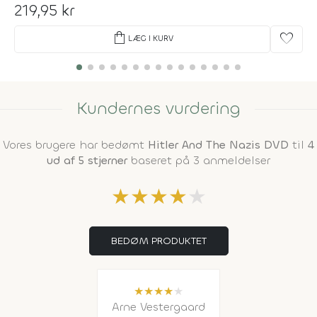
219,95 kr
shopping_bag
favorite
LÆG I KURV
Kundernes vurdering
Vores brugere har bedømt
Hitler And The Nazis DVD
til
4
ud af 5 stjerner
baseret på 3 anmeldelser
★
★
★
★
★
BEDØM PRODUKTET
★
★
★
★
★
Arne Vestergaard