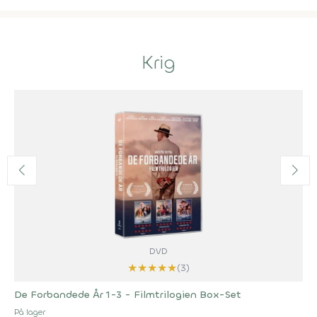
Krig
DVD
★
★
★
★
★
(3)
De Forbandede År 1-3 - Filmtrilogien Box-Set
På lager