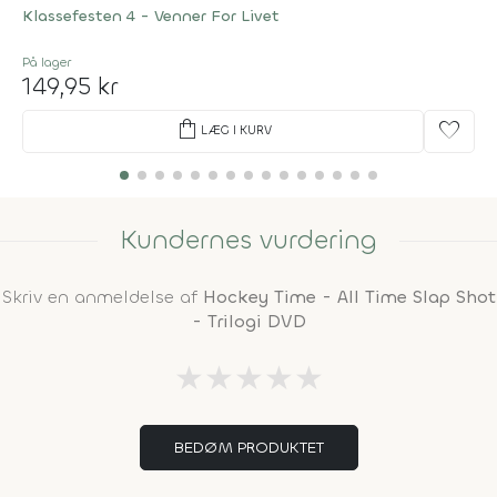
Klassefesten 4 - Venner For Livet
På lager
149,95 kr
shopping_bag
favorite
LÆG I KURV
Kundernes vurdering
Skriv en anmeldelse af
Hockey Time - All Time Slap Shot
- Trilogi DVD
★
★
★
★
★
BEDØM PRODUKTET