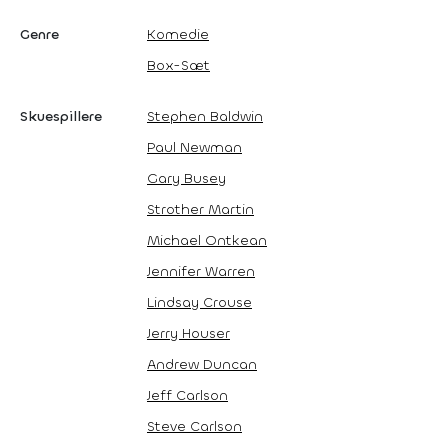
Genre
Komedie
Box-Sæt
Skuespillere
Stephen Baldwin
Paul Newman
Gary Busey
Strother Martin
Michael Ontkean
Jennifer Warren
Lindsay Crouse
Jerry Houser
Andrew Duncan
Jeff Carlson
Steve Carlson