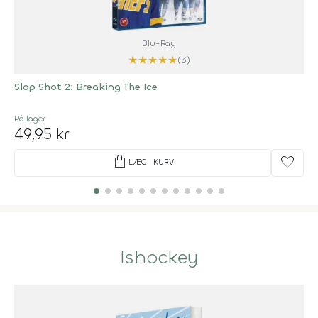
Blu-Ray
★
★
★
★
★
(3)
Slap Shot 2: Breaking The Ice
På lager
49,95 kr
shopping_bag
favorite
LÆG I KURV
Ishockey