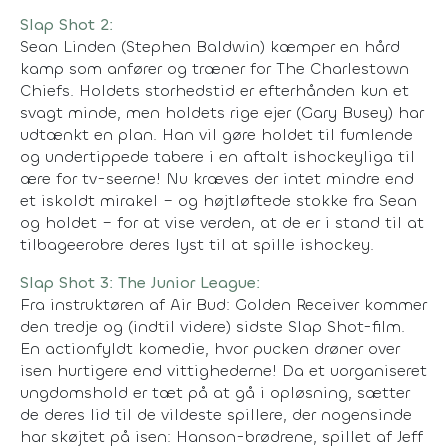
Slap Shot 2:
Sean Linden (Stephen Baldwin) kæmper en hård
kamp som anfører og træner for The Charlestown
Chiefs. Holdets storhedstid er efterhånden kun et
svagt minde, men holdets rige ejer (Gary Busey) har
udtænkt en plan. Han vil gøre holdet til fumlende
og undertippede tabere i en aftalt ishockeyliga til
ære for tv-seerne! Nu kræves der intet mindre end
et iskoldt mirakel – og højtløftede stokke fra Sean
og holdet – for at vise verden, at de er i stand til at
tilbageerobre deres lyst til at spille ishockey.
Slap Shot 3: The Junior League:
Fra instruktøren af Air Bud: Golden Receiver kommer
den tredje og (indtil videre) sidste Slap Shot-film.
En actionfyldt komedie, hvor pucken drøner over
isen hurtigere end vittighederne! Da et uorganiseret
ungdomshold er tæt på at gå i opløsning, sætter
de deres lid til de vildeste spillere, der nogensinde
har skøjtet på isen: Hanson-brødrene, spillet af Jeff