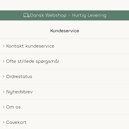
local_shipping
Dansk Webshop - Hurtig Levering
Kundeservice
Kontakt kundeservice
Ofte stillede spørgsmål
Ordrestatus
Nyhedsbrev
Om os
Gavekort