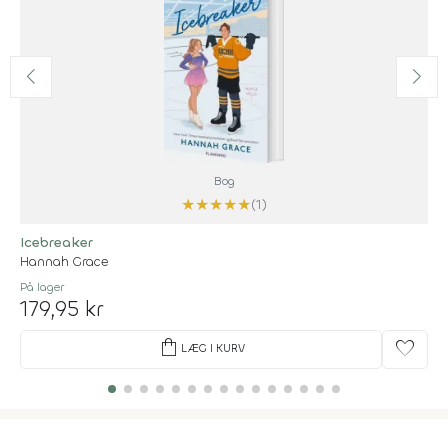
Bog
★
★
★
★
★
(1)
Icebreaker
Hannah Grace
På lager
179,95 kr
shopping_bag
favorite
LÆG I KURV