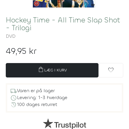
Hockey Time - All Time Slap Shot
- Trilogi
DVD
49,95 kr
shopping_bag
favorite
LÆG I KURV
local_shipping
Varen er på lager
schedule
Levering: 1-3 hverdage
history
100 dages returret