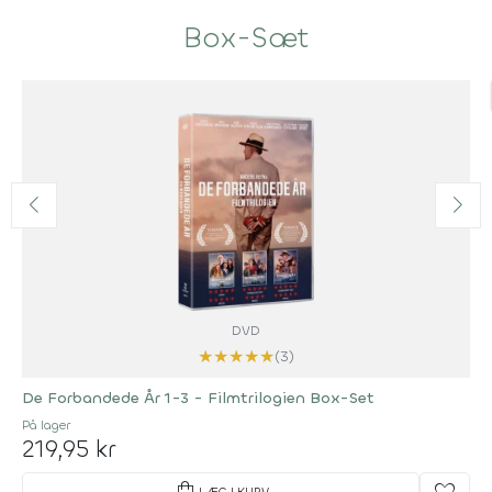
Box-Sæt
DVD
★
★
★
★
★
(3)
De Forbandede År 1-3 - Filmtrilogien Box-Set
På lager
219,95 kr
shopping_bag