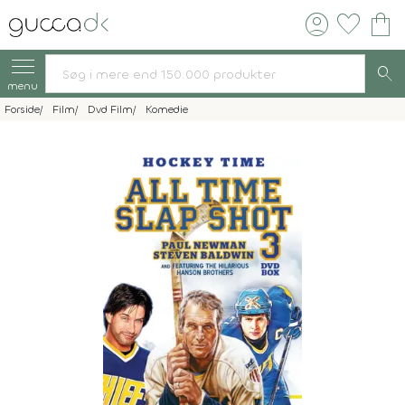
account_circle
favorite
shopping_bag
search
menu
Forside
Film
Dvd Film
Komedie