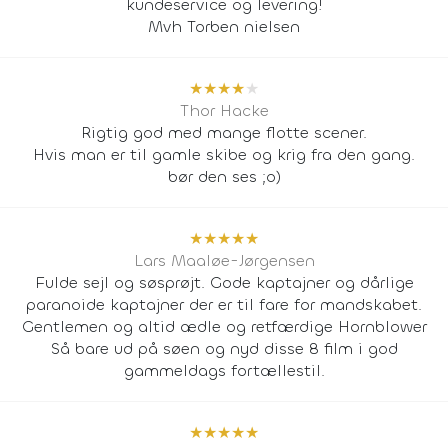
kundeservice og levering!
Mvh Torben nielsen
★
★
★
★
★
Thor Hacke
Rigtig god med mange flotte scener.
Hvis man er til gamle skibe og krig fra den gang.
bør den ses ;o)
★
★
★
★
★
Lars Maaløe-Jørgensen
Fulde sejl og søsprøjt. Gode kaptajner og dårlige
paranoide kaptajner der er til fare for mandskabet.
Gentlemen og altid ædle og retfærdige Hornblower
Så bare ud på søen og nyd disse 8 film i god
gammeldags fortællestil.
★
★
★
★
★