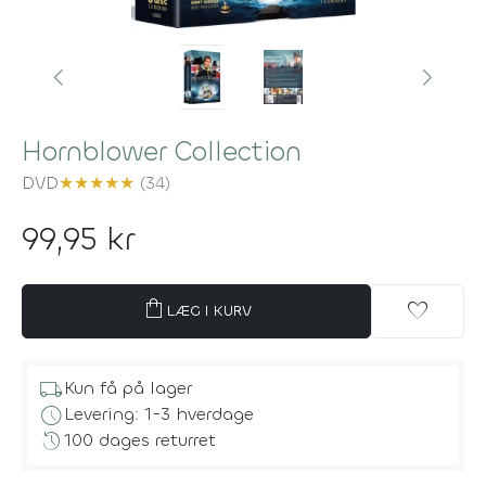
Hornblower Collection
DVD
★
★
★
★
★
(34)
99,95 kr
shopping_bag
favorite
LÆG I KURV
local_shipping
Kun få på lager
schedule
Levering: 1-3 hverdage
history
100 dages returret