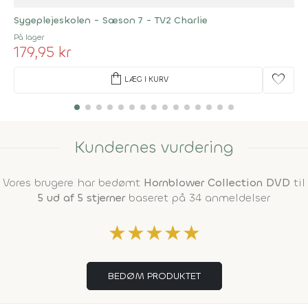
Sygeplejeskolen - Sæson 7 - TV2 Charlie
På lager
179,95 kr
shopping_bag
favorite
LÆG I KURV
Kundernes vurdering
Vores brugere har bedømt
Hornblower Collection DVD
til
5 ud af 5 stjerner
baseret på 34 anmeldelser
★
★
★
★
★
BEDØM PRODUKTET