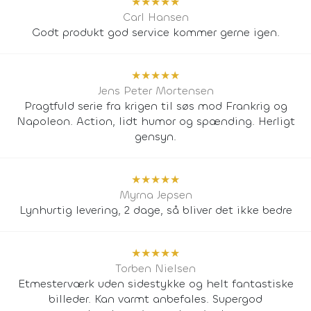
★
★
★
★
★
Carl Hansen
Godt produkt god service kommer gerne igen.
★
★
★
★
★
Jens Peter Mortensen
Pragtfuld serie fra krigen til søs mod Frankrig og
Napoleon. Action, lidt humor og spænding. Herligt
gensyn.
★
★
★
★
★
Myrna Jepsen
Lynhurtig levering, 2 dage, så bliver det ikke bedre
★
★
★
★
★
Torben Nielsen
Etmesterværk uden sidestykke og helt fantastiske
billeder. Kan varmt anbefales. Supergod