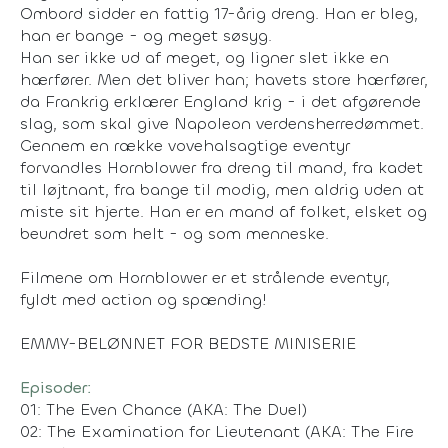
Ombord sidder en fattig 17-årig dreng. Han er bleg,
han er bange - og meget søsyg.
Han ser ikke ud af meget, og ligner slet ikke en
hærfører. Men det bliver han; havets store hærfører,
da Frankrig erklærer England krig - i det afgørende
slag, som skal give Napoleon verdensherredømmet.
Gennem en række vovehalsagtige eventyr
forvandles Hornblower fra dreng til mand, fra kadet
til løjtnant, fra bange til modig, men aldrig uden at
miste sit hjerte. Han er en mand af folket, elsket og
beundret som helt - og som menneske.
Filmene om Hornblower er et strålende eventyr,
fyldt med action og spænding!
EMMY-BELØNNET FOR BEDSTE MINISERIE
Episoder:
01: The Even Chance (AKA: The Duel)
02: The Examination for Lieutenant (AKA: The Fire