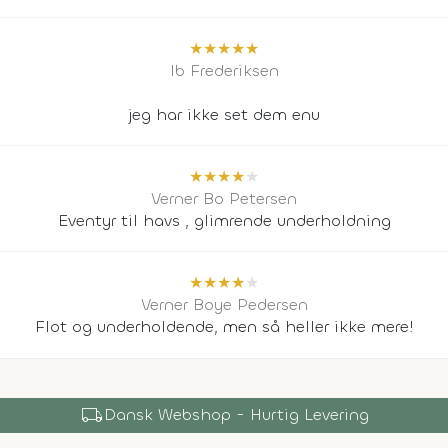
★
★
★
★
★
Ib Frederiksen
jeg har ikke set dem enu
★
★
★
★
★
Verner Bo Petersen
Eventyr til havs , glimrende underholdning
★
★
★
★
★
Verner Boye Pedersen
Flot og underholdende, men så heller ikke mere!
local_shipping
Dansk Webshop - Hurtig Levering