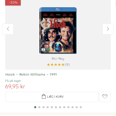
-30%
Blu-Ray
★
★
★
★
★
(9)
Hook - Robin Williams - 1991
Få på lager
69,95 kr
shopping_bag
favorite
LÆG I KURV