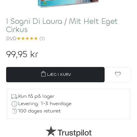
I Sogni Di Laura / Mit Helt Eget
Cirkus
DVD
★
★
★
★
★
(1)
99,95 kr
shopping_bag
favorite
LÆG I KURV
local_shipping
Kun få på lager
schedule
Levering: 1-3 hverdage
history
100 dages returret