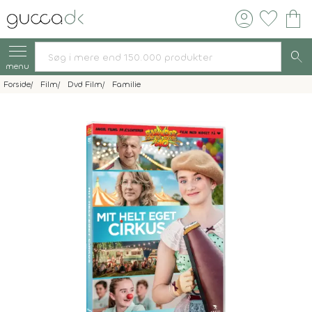
account_circle
favorite
shopping_bag
search
menu
Forside
Film
Dvd Film
Familie