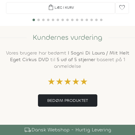
shopping_bag
favorite
LÆG I KURV
Kundernes vurdering
Vores brugere har bedømt
I Sogni Di Laura / Mit Helt
Eget Cirkus DVD
til
5 ud af 5 stjerner
baseret på 1
anmeldelse
★
★
★
★
★
BEDØM PRODUKTET
local_shipping
Dansk Webshop - Hurtig Levering