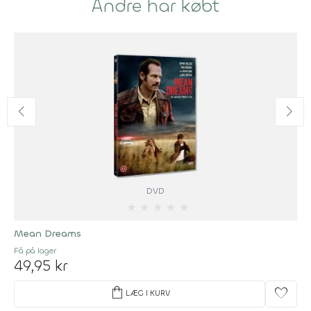
Andre har købt
DVD
★
★
★
★
★
Mean Dreams
Få på lager
49,95 kr
shopping_bag
favorite
LÆG I KURV