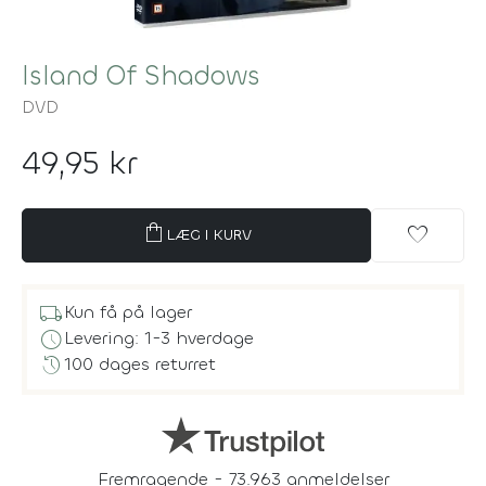
Island Of Shadows
DVD
49,95 kr
shopping_bag
favorite
LÆG I KURV
local_shipping
Kun få på lager
schedule
Levering: 1-3 hverdage
history
100 dages returret
Fremragende - 73.963 anmeldelser