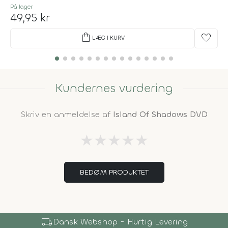
På lager
49,95 kr
shopping_bag
favorite
LÆG I KURV
Kundernes vurdering
Skriv en anmeldelse af
Island Of Shadows DVD
★
★
★
★
★
BEDØM PRODUKTET
local_shipping
Dansk Webshop - Hurtig Levering