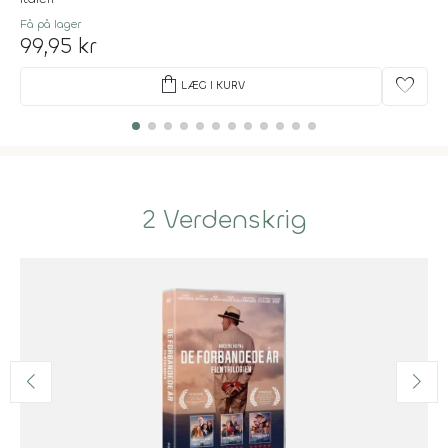
Få på lager
99,95 kr
shopping_bag
favorite
LÆG I KURV
2 Verdenskrig