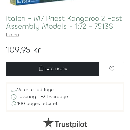
Italeri - M7 Priest Kangaroo 2 Fast
Assembly Models - 1:72 - 7513S
Italeri
109,95 kr
shopping_bag
favorite
LÆG I KURV
local_shipping
Varen er på lager
schedule
Levering: 1-3 hverdage
history
100 dages returret