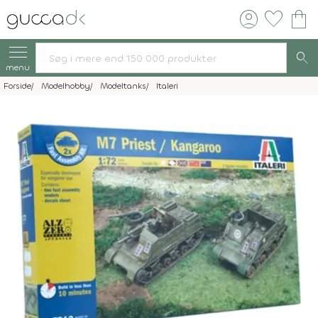
account_circle
favorite
shopping_bag
search
menu
Forside
Modelhobby
Modeltanks
Italeri