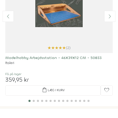
★
★
★
★
★
(2)
Modelhobby Arbejdsstation - 46X39X12 CM - 50833
Italeri
Få på lager
359,95 kr
shopping_bag
favorite
LÆG I KURV