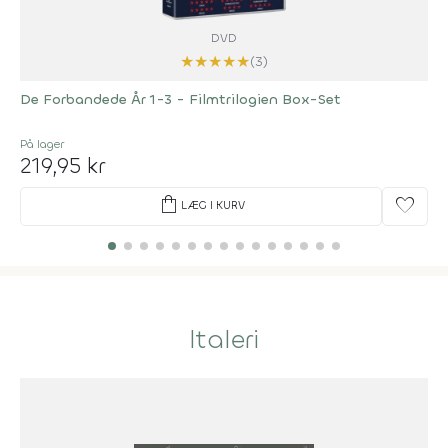
DVD
★
★
★
★
★
(3)
De Forbandede År 1-3 - Filmtrilogien Box-Set
På lager
219,95 kr
shopping_bag
favorite
LÆG I KURV
Italeri