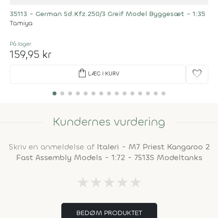
35113 - German Sd.Kfz.250/3 Greif Model Byggesæt - 1:35
Tamiya
På lager
159,95 kr
shopping_bag
favorite
LÆG I KURV
Kundernes vurdering
Skriv en anmeldelse af
Italeri - M7 Priest Kangaroo 2
Fast Assembly Models - 1:72 - 7513S Modeltanks
★
★
★
★
★
BEDØM PRODUKTET