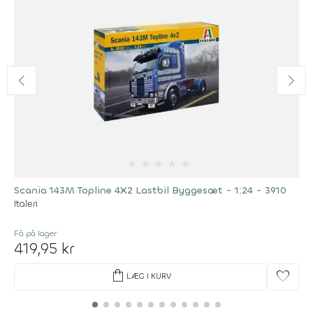
★
★
★
★
★
Scania 143M Topline 4X2 Lastbil Byggesæt - 1:24 - 3910
Italeri
Få på lager
419,95 kr
shopping_bag
favorite
LÆG I KURV