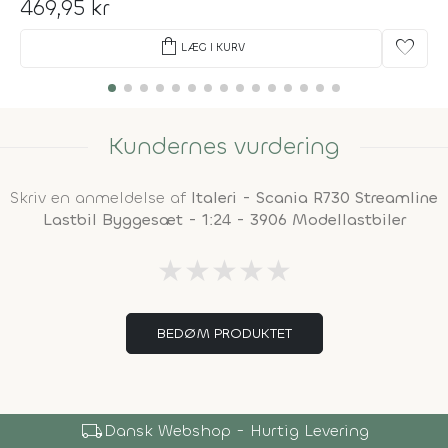
469,95 kr
shopping_bag
favorite
LÆG I KURV
Kundernes vurdering
Skriv en anmeldelse af
Italeri - Scania R730 Streamline
Lastbil Byggesæt - 1:24 - 3906 Modellastbiler
★
★
★
★
★
BEDØM PRODUKTET
local_shipping
Dansk Webshop - Hurtig Levering