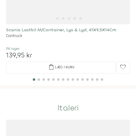
★
★
★
★
★
Scania Lastbil M/Container, Lys & Lyd, 41X9,5X14Cm
Contruck
På lager
139,95 kr
shopping_bag
favorite
LÆG I KURV
Italeri