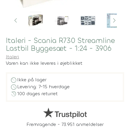
Italeri - Scania R730 Streamline
Lastbil Byggesæt - 1:24 - 3906
Italeri
Varen kan ikke leveres i øjeblikket
block
Ikke på lager
schedule
Levering: 7-15 hverdage
history
100 dages returret
Fremragende - 73.951 anmeldelser