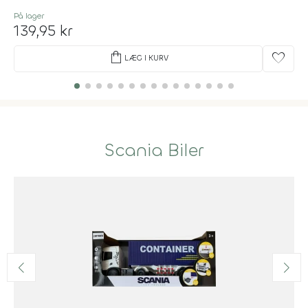
På lager
139,95 kr
shopping_bag
favorite
LÆG I KURV
Scania Biler