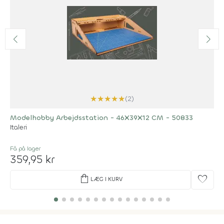
★
★
★
★
★
(2)
Modelhobby Arbejdsstation - 46X39X12 CM - 50833
Italeri
Få på lager
359,95 kr
shopping_bag
favorite
LÆG I KURV