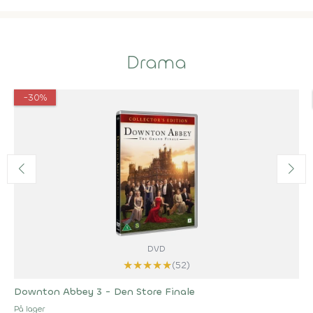
Drama
-30%
DVD
★
★
★
★
★
(52)
Downton Abbey 3 - Den Store Finale
På lager