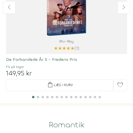
Blu-Ray
★
★
★
★
★
(7)
De Forbandede År 3 - Fredens Pris
Få på lager
149,95 kr
shopping_bag
favorite
LÆG I KURV
Romantik