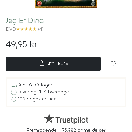
Jeg Er Dina
DVD
★
★
★
★
★
(4)
49,95 kr
shopping_bag
favorite
LÆG I KURV
local_shipping
Kun få på lager
schedule
Levering: 1-3 hverdage
history
100 dages returret
Fremragende - 73.982 anmeldelser