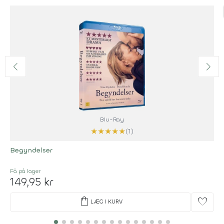
Blu-Ray
★
★
★
★
★
(1)
Begyndelser
Få på lager
149,95 kr
shopping_bag
favorite
LÆG I KURV