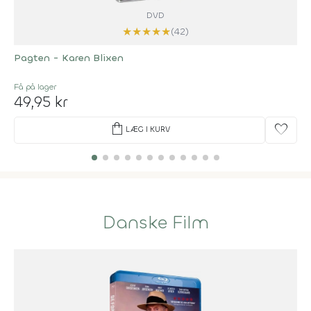
DVD
★
★
★
★
★
(42)
Pagten - Karen Blixen
Få på lager
49,95 kr
shopping_bag
favorite
LÆG I KURV
Danske Film