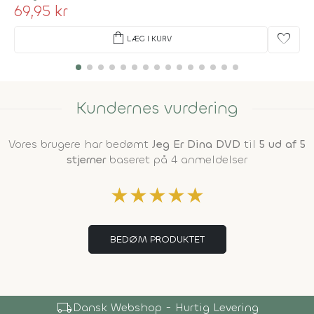
69,95 kr
shopping_bag
favorite
LÆG I KURV
Kundernes vurdering
Vores brugere har bedømt
Jeg Er Dina DVD
til
5 ud af 5
stjerner
baseret på 4 anmeldelser
★
★
★
★
★
BEDØM PRODUKTET
local_shipping
Dansk Webshop - Hurtig Levering