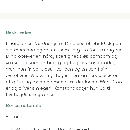
Beskrivelse
I 1860’ernes Nordnorge er Dina ved et uheld skyld i
sin mors død og mister samtidig sin fars kærlighed.
Dina oplever en hård, kærlighedsløs barndom og
vokser op som en hidsig og frygtløs enspænder,
men hun finder trøst i celloen og en ven i sin
cellolærer. Modvilligt følger hun sin fars ønske om
at gifte sig med den meget ældre Jacob. Men Dina
er og bliver sin egen. Konstant søger hun ud til
livets yderste grænser...
Bonusmateriale
- Trailer
- 24 Min. Dokumentar: Bag Kameraet