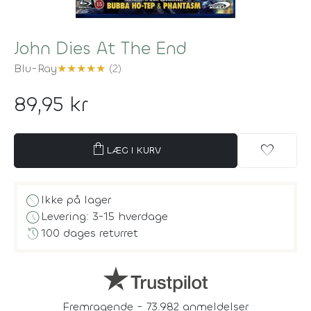
John Dies At The End
Blu-Ray
★
★
★
★
★
(2)
89,95 kr
shopping_bag
favorite
LÆG I KURV
block
Ikke på lager
schedule
Levering: 3-15 hverdage
history
100 dages returret
Fremragende - 73.982 anmeldelser