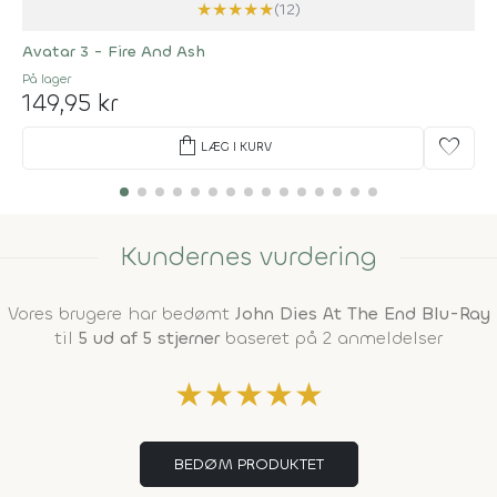
★
★
★
★
★
(12)
Avatar 3 - Fire And Ash
På lager
149,95 kr
shopping_bag
favorite
LÆG I KURV
Kundernes vurdering
Vores brugere har bedømt
John Dies At The End Blu-Ray
til
5 ud af 5 stjerner
baseret på 2 anmeldelser
★
★
★
★
★
BEDØM PRODUKTET