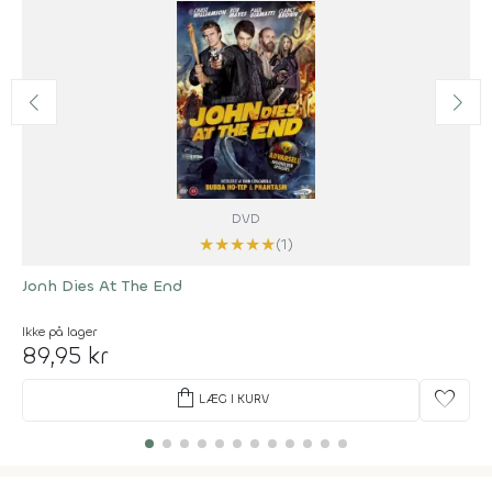
DVD
★
★
★
★
★
(1)
Jonh Dies At The End
Ikke på lager
89,95 kr
shopping_bag
favorite
LÆG I KURV