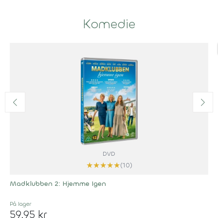
Komedie
DVD
★
★
★
★
★
(10)
Madklubben 2: Hjemme Igen
På lager
59,95 kr