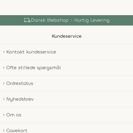
local_shipping
Dansk Webshop - Hurtig Levering
Kundeservice
Kontakt kundeservice
Ofte stillede spørgsmål
Ordrestatus
Nyhedsbrev
Om os
Gavekort