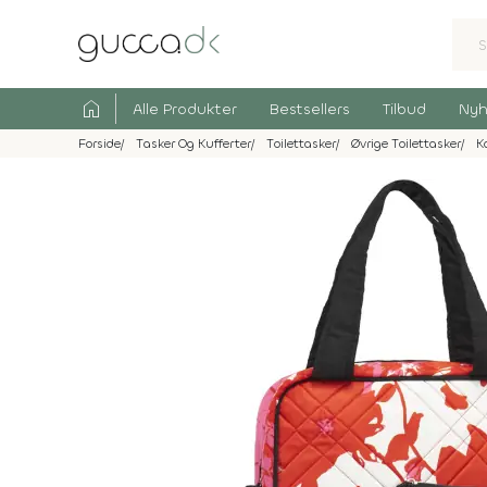
home
Alle Produkter
Bestsellers
Tilbud
Nyh
Forside
Tasker Og Kufferter
Toilettasker
Øvrige Toilettasker
K