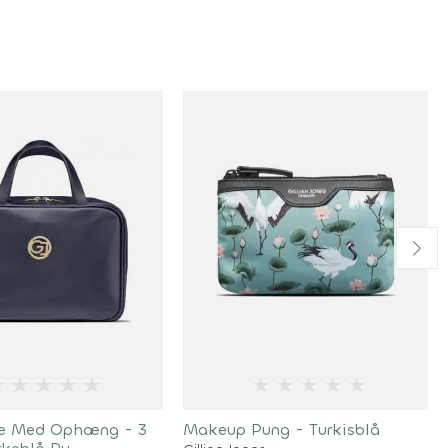
★
★
★
★
★
★
★
★
★
★
ke Med Ophæng - 3
Makeup Pung - Turkisblå