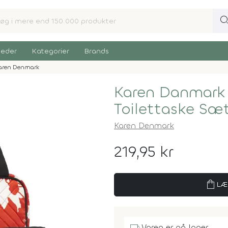
sear
eder
Kategorier
Brands
aren Denmark
Karen Danmark 
Toilettaske S
Karen Denmark
219,95 kr
shopping_bag
LÆ
Varen er på lager