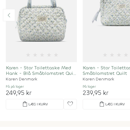
★
★
★
★
★
★
★
★
★
Karen - Stor Toilettaske Med
Karen - Stor Toiletta
Hank - Blå Småblomstret Quilt
Småblomstret Quilt
- Large
Karen Denmark
Karen Denmark
Få på lager
På lager
249,95 kr
239,95 kr
shopping_bag
favorite
shopping_bag
LÆG I KURV
LÆG I KURV