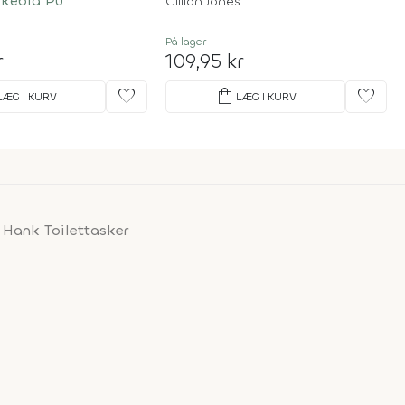
keblå Pu
Gillian Jones
s
På lager
r
109,95 kr
favorite
shopping_bag
favorite
LÆG I KURV
LÆG I KURV
 Hank Toilettasker