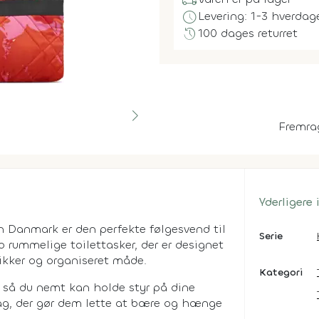
local_shipping
schedule
Levering: 1-3 hverdag
history
100 dages returret
Fremra
Yderligere
n Danmark er den perfekte følgesvend til
Serie
 rummelige toilettasker, der er designet
 sikker og organiseret måde.
Kategori
, så du nemt kan holde styr på dine
ag, der gør dem lette at bære og hænge