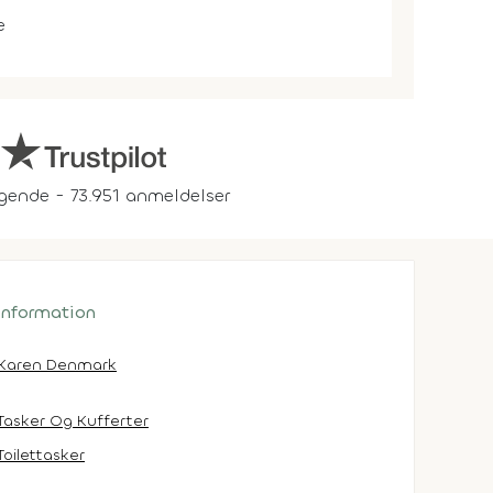
e
gende - 73.951 anmeldelser
 information
Karen Denmark
Tasker Og Kufferter
Toilettasker