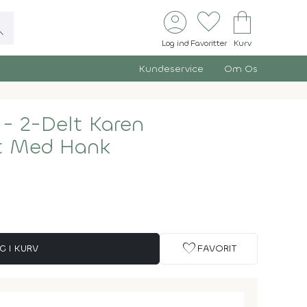
account_circle
favorite
shopping_bag
ch
Log ind
Favoritter
Kurv
Kundeservice
Om Os
- 2-Delt Karen
æt Med Hank
favorite
G I KURV
FAVORIT