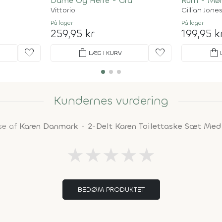
Dame Og Herre - Grå
Rum - Mør
Vittorio
Gillian Jone
På lager
På lager
259,95 kr
199,95 k
favorite
shopping_bag
favorite
shopping_bag
LÆG I KURV
Kundernes vurdering
se af
Karen Danmark - 2-Delt Karen Toilettaske Sæt Med
★
★
★
★
★
BEDØM PRODUKTET