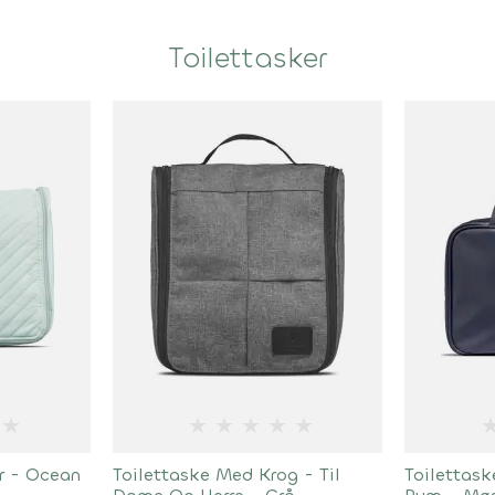
Toilettasker
★
★
★
★
★
★
r - Ocean
Toilettaske Med Krog - Til
Toilettas