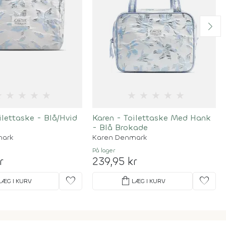
★
★
★
★
★
★
★
★
★
★
ilettaske - Blå/Hvid
Karen - Toilettaske Med Hank
- Blå Brokade
mark
Karen Denmark
På lager
r
239,95 kr
favorite
shopping_bag
favorite
LÆG I KURV
LÆG I KURV