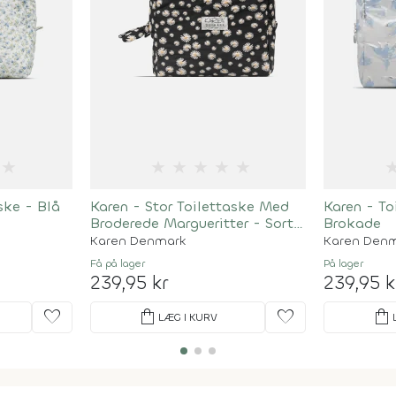
★
★
★
★
★
★
ske - Blå
Karen - Stor Toilettaske Med
Karen - To
Broderede Margueritter - Sort -
Brokade
Large
Karen Denmark
Karen Den
Få på lager
På lager
239,95 kr
239,95 k
favorite
shopping_bag
favorite
shopping_bag
LÆG I KURV