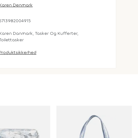
Karen Denmark
5713982004915
Karen Danmark, Tasker Og Kufferter,
Toilettasker
Produktsikkerhed