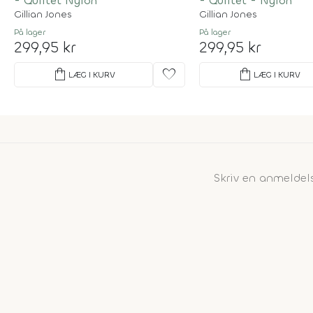
- Quiltet Nylon
- Quiltet - Nylon
Gillian Jones
Gillian Jones
På lager
På lager
299,95 kr
299,95 kr
shopping_bag
favorite
shopping_bag
LÆG I KURV
LÆG I KURV
Skriv en anmeldel