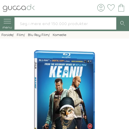
account_circle
favorite
shopping_bag
search
menu
Forside
Film
Blu Ray Film
Komedie