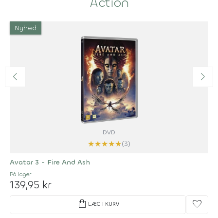
Action
Nyhed
DVD
★
★
★
★
★
(3)
Avatar 3 - Fire And Ash
På lager
139,95 kr
shopping_bag
favorite
LÆG I KURV