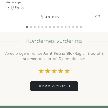
Ikke på lager
179,95 kr
shopping_bag
favorite
LÆG I KURV
Kundernes vurdering
Vores brugere har bedømt
Keanu Blu-Ray
til
5 ud af 5
stjerner
baseret på 3 anmeldelser
★
★
★
★
★
BEDØM PRODUKTET