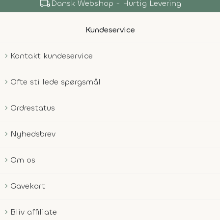
local_shipping
Dansk Webshop - Hurtig Levering
Kundeservice
Kontakt kundeservice
Ofte stillede spørgsmål
Ordrestatus
Nyhedsbrev
Om os
Gavekort
Bliv affiliate