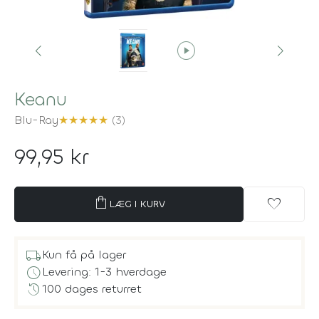
play_circle
Keanu
Blu-Ray
★
★
★
★
★
(3)
99,95 kr
shopping_bag
favorite
LÆG I KURV
local_shipping
Kun få på lager
schedule
Levering: 1-3 hverdage
history
100 dages returret