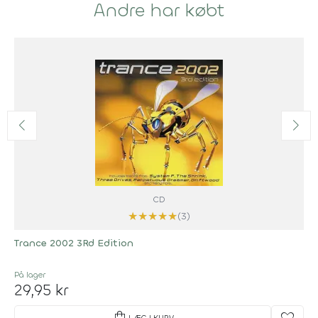
Andre har købt
CD
★
★
★
★
★
(3)
Trance 2002 3Rd Edition
På lager
29,95 kr
shopping_bag