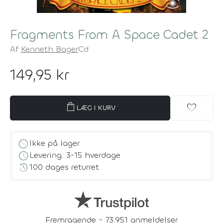
Fragments From A Space Cadet 2
Af
Kenneth Bager
Cd
149,95 kr
shopping_bag
favorite
LÆG I KURV
block
Ikke på lager
schedule
Levering: 3-15 hverdage
history
100 dages returret
Fremragende - 73.951 anmeldelser