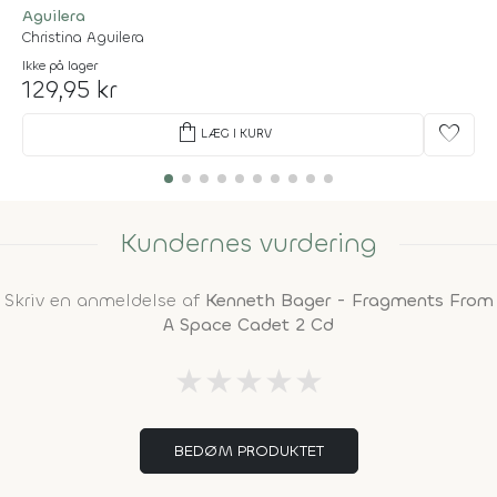
Aguilera
Christina Aguilera
Ikke på lager
129,95 kr
shopping_bag
favorite
LÆG I KURV
Kundernes vurdering
Skriv en anmeldelse af
Kenneth Bager - Fragments From
A Space Cadet 2 Cd
★
★
★
★
★
BEDØM PRODUKTET