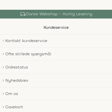
local_shipping
Dansk Webshop - Hurtig Levering
Kundeservice
Kontakt kundeservice
Ofte stillede spørgsmål
Ordrestatus
Nyhedsbrev
Om os
Gavekort