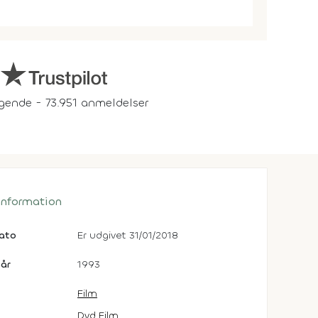
gende - 73.951 anmeldelser
 information
dato
Er udgivet 31/01/2018
år
1993
Film
Dvd Film