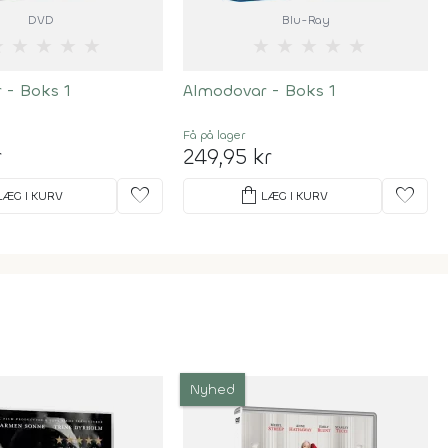
DVD
Blu-Ray
★
★
★
★
★
★
★
★
★
★
 - Boks 1
Almodovar - Boks 1
Få på lager
r
249,95 kr
favorite
shopping_bag
favorite
LÆG I KURV
LÆG I KURV
Nyhed