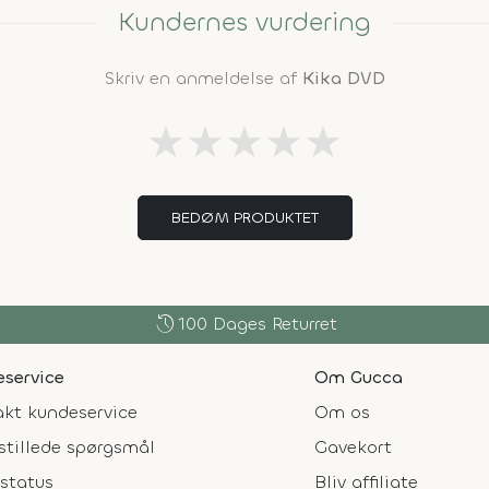
Kundernes vurdering
Skriv en anmeldelse af
Kika DVD
★
★
★
★
★
BEDØM PRODUKTET
history
100 Dages Returret
service
Om Gucca
kt kundeservice
Om os
stillede spørgsmål
Gavekort
status
Bliv affiliate