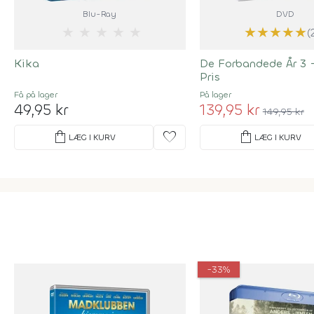
Blu-Ray
DVD
★
★
★
★
★
★
★
★
★
★
(
Kika
De Forbandede År 3 
Pris
Få på lager
På lager
49,95 kr
139,95 kr
149,95 kr
shopping_bag
favorite
shopping_bag
LÆG I KURV
LÆG I KURV
-33%