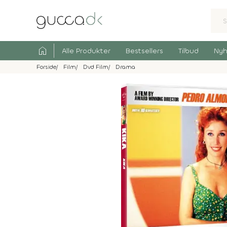
home
Alle Produkter
Bestsellers
Tilbud
Nyh
Forside
Film
Dvd Film
Drama