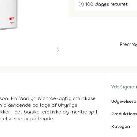
history
100 dages returret
Fremra
Yderligere
rson. En Marilyn Monroe-agtig sminkøse
Udgivelses
en blændende collage af uhyrlige
ikker i det barske, erotiske og muntre spil.
Produktions
relse venter på hende.
Kategori