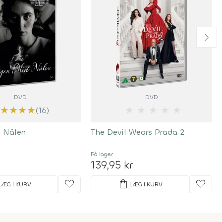
DVD
DVD
★
★
★
★
★
★
★
★
★
★
(16)
 Nålen
The Devil Wears Prada 2
På lager
139,95 kr
favorite
shopping_bag
favorite
LÆG I KURV
LÆG I KURV