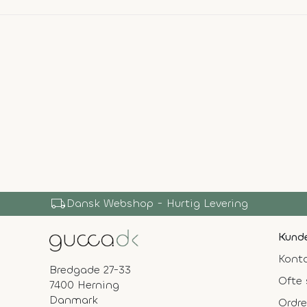
local_shipping
Dansk Webshop - Hurtig Levering
Kunde
Konta
Bredgade 27-33
Ofte 
7400 Herning
Danmark
Ordre