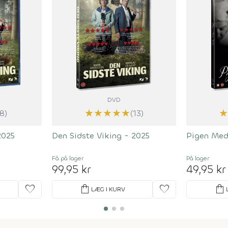
DVD
★
★
★
★
★
(8)
(13)
2025
Den Sidste Viking - 2025
Pigen Med
Få på lager
På lager
99,95 kr
49,95 kr
favorite
shopping_bag
favorite
shopping_bag
LÆG I KURV