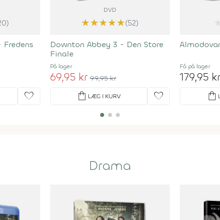
DVD
★
★
★
★
★
20)
(52)
- Fredens
Downton Abbey 3 - Den Store
Almodovar
Finale
På lager
Få på lager
69,95 kr
179,95 k
99,95 kr
favorite
shopping_bag
favorite
shopping_bag
LÆG I KURV
Drama