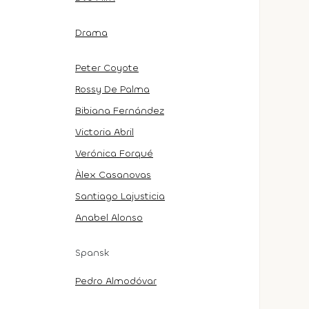
Drama
Peter Coyote
Rossy De Palma
Bibiana Fernández
Victoria Abril
Verónica Forqué
Àlex Casanovas
Santiago Lajusticia
Anabel Alonso
Spansk
Pedro Almodóvar