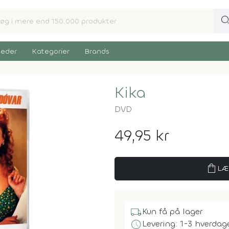
sear
eder
Kategorier
Brands
Kika
DVD
49,95 kr
shopping_bag
LÆ
local_shipping
Kun få på lager
schedule
Levering: 1-3 hverdag