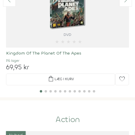
DVD
★
★
★
★
★
Kingdom Of The Planet Of The Apes
På lager
69,95 kr
shopping_bag
favorite
LÆG I KURV
Action