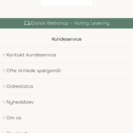
local_shipping
Dansk Webshop - Hurtig Levering
Kundeservice
Kontakt kundeservice
Ofte stillede spørgsmål
Ordrestatus
Nyhedsbrev
Om os