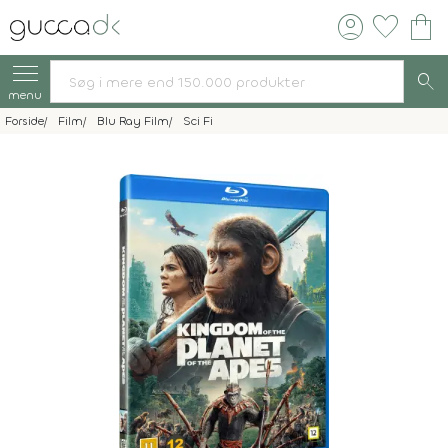
account_circle
favorite
shopping_bag
search
menu
Forside
Film
Blu Ray Film
Sci Fi