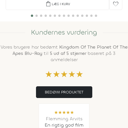
shopping_bag
favorite
LÆG I KURV
Kundernes vurdering
Vores brugere har bedømt
Kingdom Of The Planet Of The
Apes Blu-Ray
til
5 ud af 5 stjerner
baseret på 3
anmeldelser
★
★
★
★
★
BEDØM PRODUKTET
★
★
★
★
★
Flemming Arvits
En rigtig god film