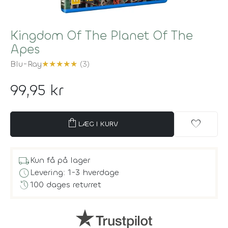
Kingdom Of The Planet Of The
Apes
Blu-Ray
★
★
★
★
★
(3)
99,95 kr
shopping_bag
favorite
LÆG I KURV
local_shipping
Kun få på lager
schedule
Levering: 1-3 hverdage
history
100 dages returret