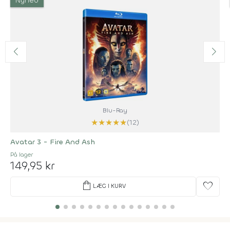
Nyhed
Blu-Ray
★
★
★
★
★
(12)
Avatar 3 - Fire And Ash
På lager
149,95 kr
shopping_bag
favorite
LÆG I KURV