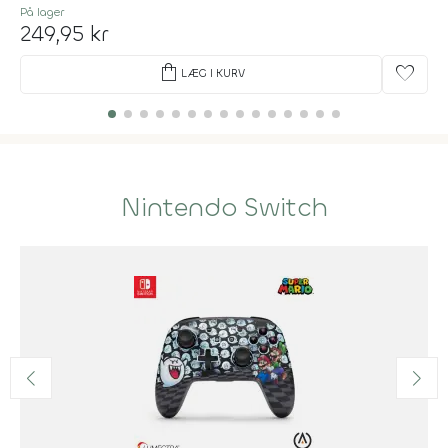
På lager
249,95 kr
shopping_bag
favorite
LÆG I KURV
Nintendo Switch