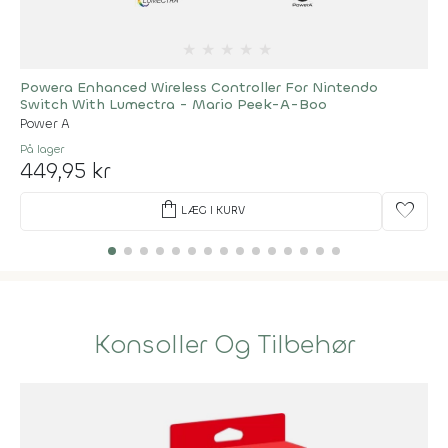
★
★
★
★
★
Powera Enhanced Wireless Controller For Nintendo
Switch With Lumectra - Mario Peek-A-Boo
Power A
På lager
449,95 kr
shopping_bag
favorite
LÆG I KURV
Konsoller Og Tilbehør