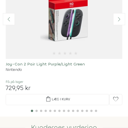
★
★
★
★
★
Joy-Con 2 Pair Light Purple/Light Green
Nintendo
Få på lager
729,95 kr
shopping_bag
favorite
LÆG I KURV
Kundernes vurdering