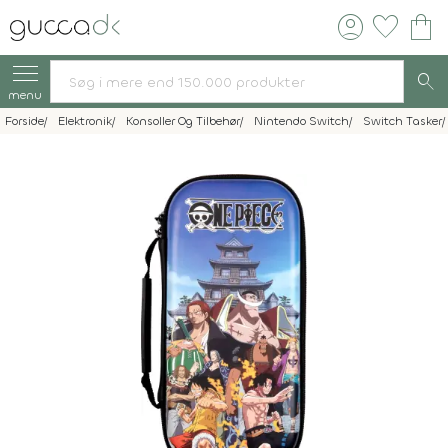
account_circle
favorite
shopping_bag
search
menu
Forside
Elektronik
Konsoller Og Tilbehør
Nintendo Switch
Switch Tasker