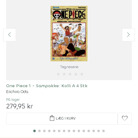
Tegneserie
★
★
★
★
★
One Piece 1 - Sampakke: Kolli A 4 Stk
Eiichiro Oda
På lager
279,95 kr
shopping_bag
favorite
LÆG I KURV