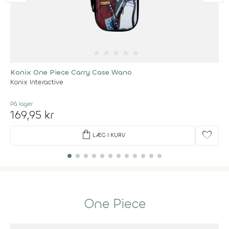
★
★
★
★
★
Konix One Piece Carry Case Wano
Konix Interactive
På lager
169,95 kr
shopping_bag
favorite
LÆG I KURV
One Piece