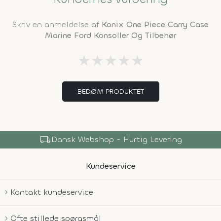
Skriv en anmeldelse af
Konix One Piece Carry Case
Marine Ford Konsoller Og Tilbehør
★
★
★
★
★
BEDØM PRODUKTET
local_shipping
Dansk Webshop - Hurtig Levering
Kundeservice
Kontakt kundeservice
Ofte stillede spørgsmål