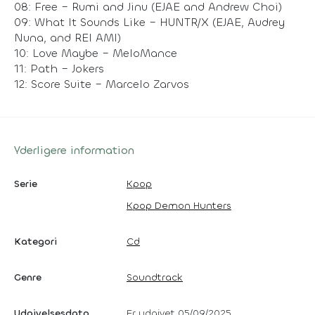
08: Free – Rumi and Jinu (EJAE and Andrew Choi)
09: What It Sounds Like – HUNTR/X (EJAE, Audrey
Nuna, and REI AMI)
10: Love Maybe – MeloMance
11: Path – Jokers
12: Score Suite – Marcelo Zarvos
Yderligere information
Serie
Kpop
Kpop Demon Hunters
Kategori
Cd
Genre
Soundtrack
Udgivelsesdato
Er udgivet 05/09/2025