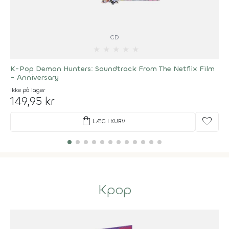
CD
★
★
★
★
★
K-Pop Demon Hunters: Soundtrack From The Netflix Film
- Anniversary
Ikke på lager
149,95 kr
shopping_bag
favorite
LÆG I KURV
Kpop