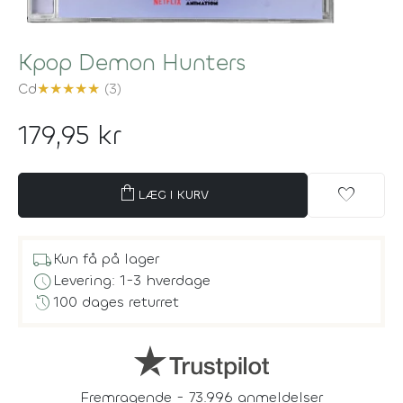
Kpop Demon Hunters
Cd
★
★
★
★
★
(3)
179,95 kr
shopping_bag
favorite
LÆG I KURV
local_shipping
Kun få på lager
schedule
Levering: 1-3 hverdage
history
100 dages returret
Fremragende - 73.996 anmeldelser