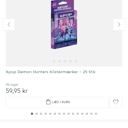
★
★
★
★
★
Kpop Demon Hunters Klistermærker - 25 Stk
På lager
59,95 kr
shopping_bag
favorite
LÆG I KURV