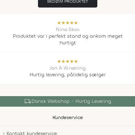
BEDØM PRODUKTET
★
★
★
★
★
Nina Skov
Produktet var i perfekt stand og ankom meget
hurtigt
★
★
★
★
★
Jon A W.nørring
Hurtig levering, pålidelig sælger
local_shipping
Dansk Webshop - Hurtig Levering
Kundeservice
Kontakt kundeservice