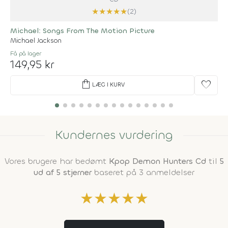
★
★
★
★
★
(2)
Michael: Songs From The Motion Picture
Michael Jackson
Få på lager
149,95 kr
shopping_bag
favorite
LÆG I KURV
Kundernes vurdering
Vores brugere har bedømt
Kpop Demon Hunters Cd
til
5
ud af 5 stjerner
baseret på 3 anmeldelser
★
★
★
★
★