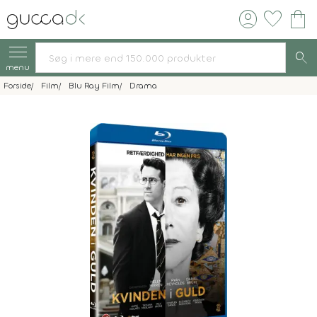
account_circle
favorite
shopping_bag
search
menu
Forside
Film
Blu Ray Film
Drama