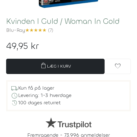
Kvinden I Guld / Woman In Gold
Blu-Ray
★
★
★
★
★
(7)
49,95 kr
shopping_bag
favorite
LÆG I KURV
local_shipping
Kun få på lager
schedule
Levering: 1-3 hverdage
history
100 dages returret
Fremragende - 73.996 anmeldelser