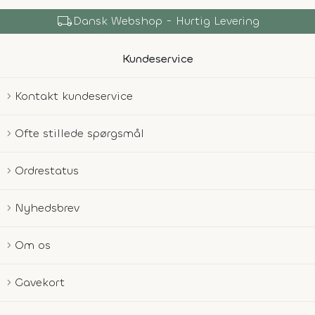
local_shipping
Dansk Webshop - Hurtig Levering
Kundeservice
Kontakt kundeservice
Ofte stillede spørgsmål
Ordrestatus
Nyhedsbrev
Om os
Gavekort