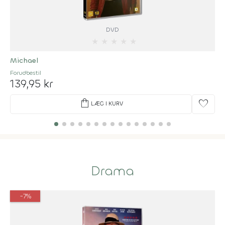
DVD
★
★
★
★
★
Michael
Forudbestil
139,95 kr
shopping_bag
favorite
LÆG I KURV
Drama
-7%