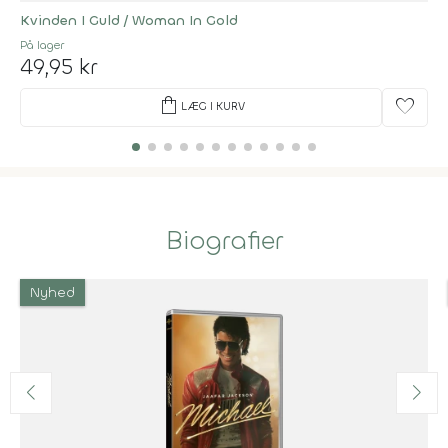
Kvinden I Guld / Woman In Gold
På lager
49,95 kr
shopping_bag
favorite
LÆG I KURV
Biografier
Nyhed