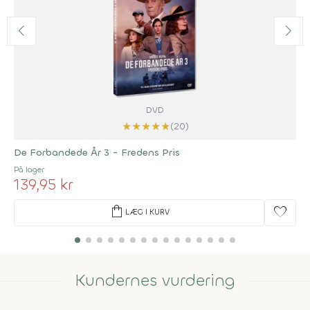
DVD
★
★
★
★
★
(20)
De Forbandede År 3 - Fredens Pris
På lager
139,95 kr
shopping_bag
favorite
LÆG I KURV
Kundernes vurdering