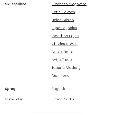
Skuespillere
Elizabeth Mcgovern
Katie Holmes
Helen Mirren
Ryan Reynolds
Jonathan Pryce
Charles Dance
Daniel Brühl
Antje Traue
Tatiana Maslany
Max Irons
Sprog
Engelsk
Instruktør
Simon Curtis