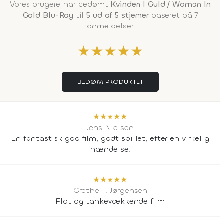
Vores brugere har bedømt
Kvinden I Guld / Woman In
Gold Blu-Ray
til
5 ud af 5 stjerner
baseret på 7
anmeldelser
★
★
★
★
★
BEDØM PRODUKTET
★
★
★
★
★
Jens Nielsen
En fantastisk god film, godt spillet, efter en virkelig
hændelse.
★
★
★
★
★
Grethe T. Jørgensen
Flot og tankevækkende film