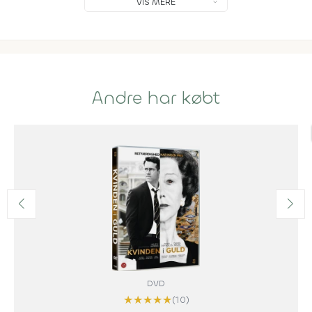
VIS MERE
Andre har købt
DVD
★
★
★
★
★
(10)