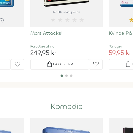
4K Blu-Ray Film
★
★
★
★
★
(7)
Mars Attacks!
Kvinde På
Forudbestil
nu
På lager
249,95 kr
59,95 kr
favorite
shopping_bag
favorite
shopping_bag
LÆG I KURV
Komedie