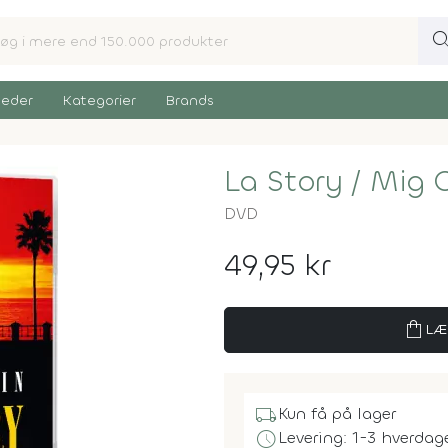
sear
eder
Kategorier
Brands
La Story / Mig 
DVD
49,95 kr
shopping_bag
LÆ
local_shipping
Kun få på lager
schedule
Levering: 1-3 hverdag