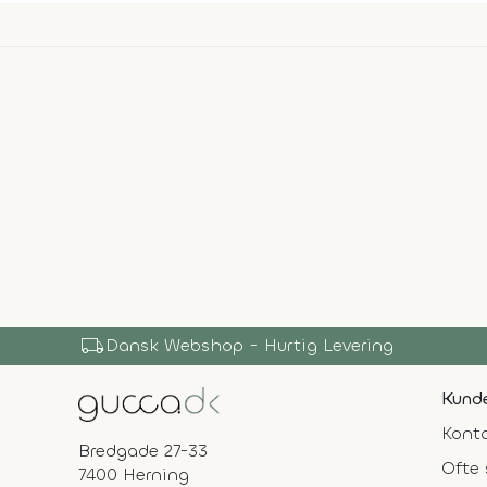
local_shipping
Dansk Webshop - Hurtig Levering
Kunde
Konta
Bredgade 27-33
Ofte 
7400 Herning