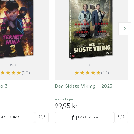
DVD
DVD
★
★
★
★
★
★
★
★
★
(20)
(13)
ja 3
Den Sidste Viking - 2025
Få på lager
99,95 kr
favorite
shopping_bag
favorite
LÆG I KURV
LÆG I KURV