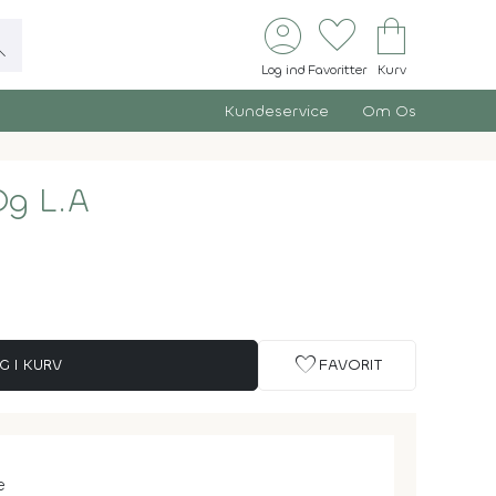
account_circle
favorite
shopping_bag
ch
Log ind
Favoritter
Kurv
Kundeservice
Om Os
Og L.A
favorite
G I KURV
FAVORIT
e