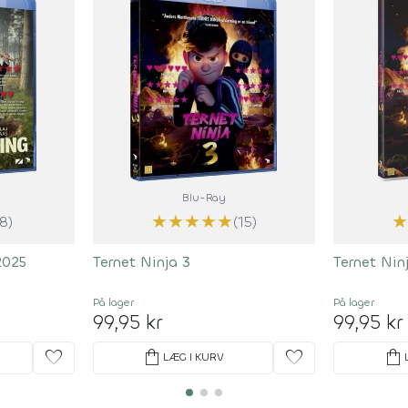
Blu-Ray
★
★
★
★
★
★
(8)
(15)
2025
Ternet Ninja 3
Ternet Nin
På lager
På lager
99,95 kr
99,95 kr
favorite
shopping_bag
favorite
shopping_bag
LÆG I KURV