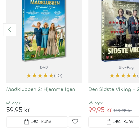
DVD
Blu-Ray
★
★
★
★
★
★
★
★
★
★
(10)
Madklubben 2: Hjemme Igen
Den Sidste Viking - 
På lager
På lager
59,95 kr
99,95 kr
149,95 kr
shopping_bag
favorite
shopping_bag
LÆG I KURV
LÆG I KURV