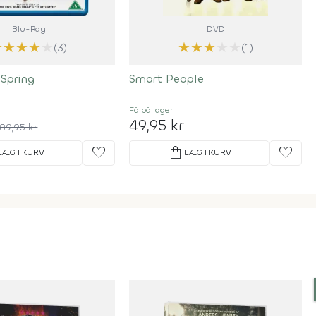
Blu-Ray
DVD
★
★
★
★
★
★
★
★
★
★
(3)
(1)
 Spring
Smart People
Få på lager
49,95 kr
89,95 kr
favorite
shopping_bag
favorite
LÆG I KURV
LÆG I KURV