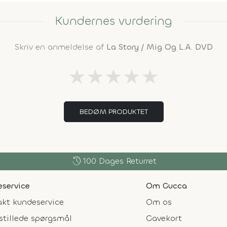
Kundernes vurdering
Skriv en anmeldelse af
La Story / Mig Og L.A. DVD
★
★
★
★
★
BEDØM PRODUKTET
history
100 Dages Returret
service
Om Gucca
kt kundeservice
Om os
stillede spørgsmål
Gavekort