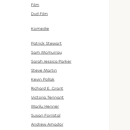
Film
Dvd Film
Komedie
Patrick Stewart
Sam Mcmurray
Sarah Jessica Parker
Steve Martin
Kevin Pollak
Richard E. Grant
Victoria Tennant
Marilu Henner
Susan Forristal
Andrew Amador