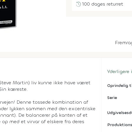
history
100 dages returret
Fremra
Yderligere
teve Martin) liv kunne ikke have været
Oprindelig t
 Sin kæreste.
Serie
torvejen! Denne tossede kombination af
fi nder lykken sammen med den excentriske
Udgivelses
ennant). De balancerer på kanten af et
p med et virvar af elskere fra deres
Produktions