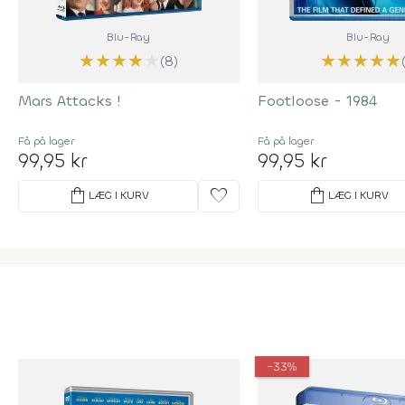
Blu-Ray
Blu-Ray
★
★
★
★
★
★
★
★
★
★
(8)
Mars Attacks !
Footloose - 1984
Få på lager
Få på lager
99,95 kr
99,95 kr
shopping_bag
favorite
shopping_bag
LÆG I KURV
LÆG I KURV
-33%