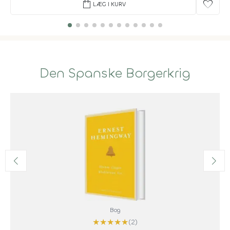
shopping_bag
favorite
LÆG I KURV
Den Spanske Borgerkrig
Bog
★
★
★
★
★
(2)