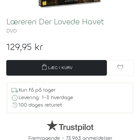
Læreren Der Lovede Havet
DVD
129,95 kr
shopping_bag
favorite
LÆG I KURV
local_shipping
Kun få på lager
schedule
Levering: 1-3 hverdage
history
100 dages returret
Fremragende - 73.963 anmeldelser