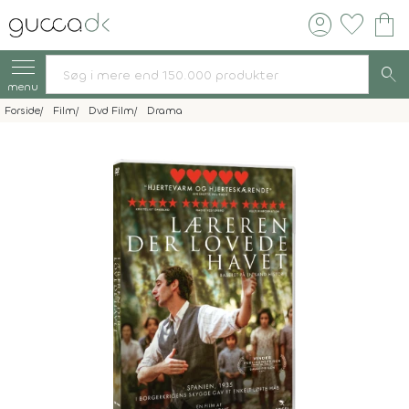
account_circle
favorite
shopping_bag
search
menu
Forside
Film
Dvd Film
Drama