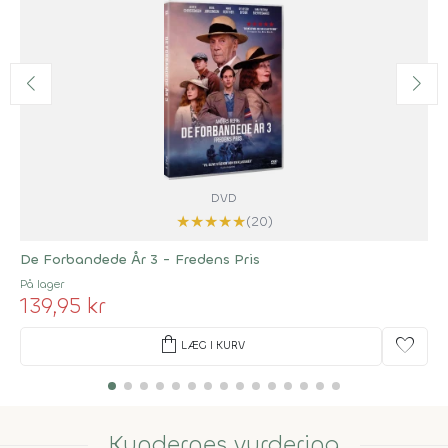
DVD
★
★
★
★
★
(20)
De Forbandede År 3 - Fredens Pris
På lager
139,95 kr
shopping_bag
favorite
LÆG I KURV
Kundernes vurdering