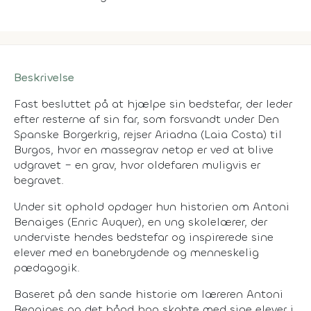
Beskrivelse
Fast besluttet på at hjælpe sin bedstefar, der leder
efter resterne af sin far, som forsvandt under Den
Spanske Borgerkrig, rejser Ariadna (Laia Costa) til
Burgos, hvor en massegrav netop er ved at blive
udgravet – en grav, hvor oldefaren muligvis er
begravet.
Under sit ophold opdager hun historien om Antoni
Benaiges (Enric Auquer), en ung skolelærer, der
underviste hendes bedstefar og inspirerede sine
elever med en banebrydende og menneskelig
pædagogik.
Baseret på den sande historie om læreren Antoni
Benaiges og det bånd han skabte med sine elever i