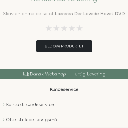
Skriv en anmeldelse af
Læreren Der Lovede Havet DVD
★
★
★
★
★
BEDØM PRODUKTET
local_shipping
Dansk Webshop - Hurtig Levering
Kundeservice
Kontakt kundeservice
Ofte stillede spørgsmål