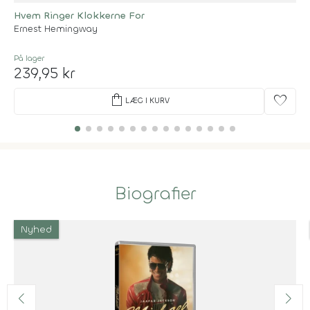
Hvem Ringer Klokkerne For
Ernest Hemingway
På lager
239,95 kr
shopping_bag
favorite
LÆG I KURV
Biografier
Nyhed