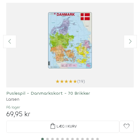
★
★
★
★
★
(19)
Puslespil - Danmarkskort - 70 Brikker
Larsen
På lager
69,95 kr
shopping_bag
favorite
LÆG I KURV