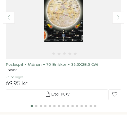
★
★
★
★
★
Puslespil - Månen - 70 Brikker - 36.5X28.5 CM
Larsen
Få på lager
69,95 kr
shopping_bag
favorite
LÆG I KURV