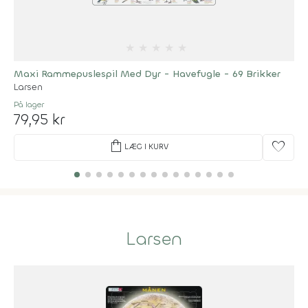
★
★
★
★
★
Maxi Rammepuslespil Med Dyr - Havefugle - 69 Brikker
Larsen
På lager
79,95 kr
shopping_bag
favorite
LÆG I KURV
Larsen