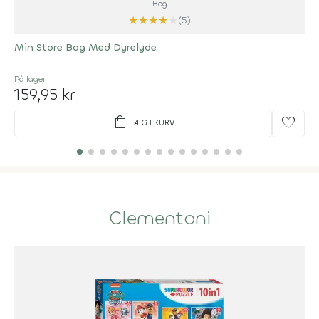
Bog
★
★
★
★
★
(5)
Min Store Bog Med Dyrelyde
På lager
159,95 kr
shopping_bag
favorite
LÆG I KURV
Clementoni