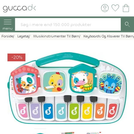
account_circle
favorite
shopping_bag
search
menu
Forside
Legetøj
Musikinstrumenter Til Børn
Keyboards Og Klaverer Til Børn
-20%