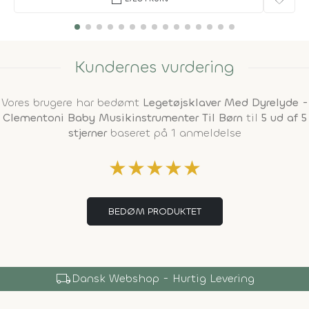
Kundernes vurdering
Vores brugere har bedømt
Legetøjsklaver Med Dyrelyde -
Clementoni Baby Musikinstrumenter Til Børn
til
5 ud af 5
stjerner
baseret på 1 anmeldelse
★
★
★
★
★
BEDØM PRODUKTET
local_shipping
Dansk Webshop - Hurtig Levering