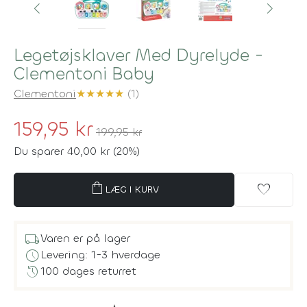
Legetøjsklaver Med Dyrelyde -
Clementoni Baby
Clementoni
★
★
★
★
★
(1)
159,95 kr
199,95 kr
Du sparer 40,00 kr (20%)
shopping_bag
favorite
LÆG I KURV
local_shipping
Varen er på lager
schedule
Levering: 1-3 hverdage
history
100 dages returret