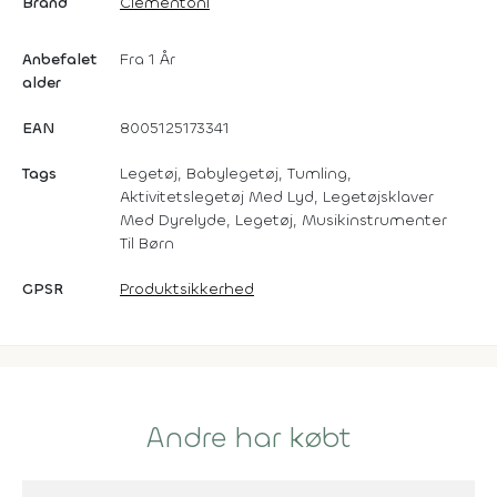
Brand
Clementoni
Anbefalet
Fra 1 År
alder
EAN
8005125173341
Tags
Legetøj, Babylegetøj, Tumling,
Aktivitetslegetøj Med Lyd, Legetøjsklaver
Med Dyrelyde, Legetøj, Musikinstrumenter
Til Børn
GPSR
Produktsikkerhed
Andre har købt