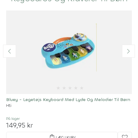
★
★
★
★
★
Bluey - Legetøjs Keyboard Med Lyde Og Melodier Til Børn
Hti
På lager
149,95 kr
shopping_bag
favorite
LÆG I KURV