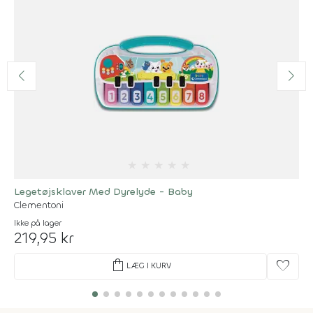
★
★
★
★
★
Legetøjsklaver Med Dyrelyde - Baby
Clementoni
Ikke på lager
219,95 kr
shopping_bag
favorite
LÆG I KURV