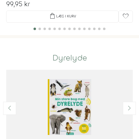
99,95 kr
shopping_bag
favorite
LÆG I KURV
Dyrelyde