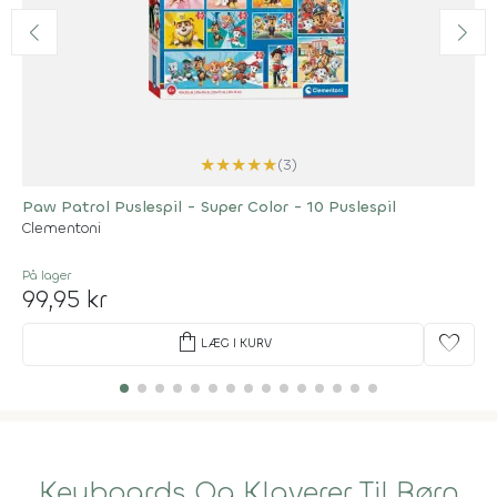
★
★
★
★
★
(3)
Paw Patrol Puslespil - Super Color - 10 Puslespil
Clementoni
På lager
99,95 kr
shopping_bag
favorite
LÆG I KURV
Keyboards Og Klaverer Til Børn