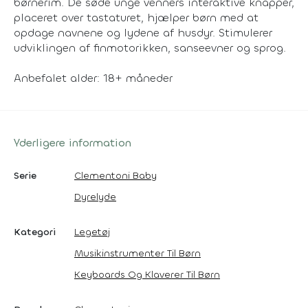
børnerim. De søde unge venners interaktive knapper,
placeret over tastaturet, hjælper børn med at
opdage navnene og lydene af husdyr. Stimulerer
udviklingen af finmotorikken, sanseevner og sprog.
Anbefalet alder: 18+ måneder
Yderligere information
Serie
Clementoni Baby
Dyrelyde
Kategori
Legetøj
Musikinstrumenter Til Børn
Keyboards Og Klaverer Til Børn