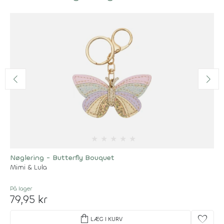
★
★
★
★
★
Nøglering - Butterfly Bouquet
Mimi & Lula
På lager
79,95 kr
shopping_bag
favorite
LÆG I KURV