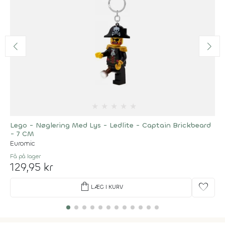
★
★
★
★
★
Lego - Nøglering Med Lys - Ledlite - Captain Brickbeard
- 7 CM
Euromic
Få på lager
129,95 kr
shopping_bag
favorite
LÆG I KURV