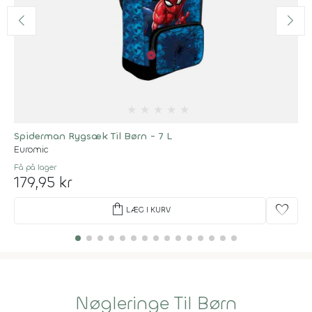
★
★
★
★
★
Spiderman Rygsæk Til Børn - 7 L
Euromic
Få på lager
179,95 kr
shopping_bag
favorite
LÆG I KURV
Nøgleringe Til Børn