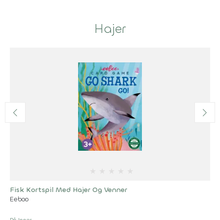
Hajer
★
★
★
★
★
Fisk Kortspil Med Hajer Og Venner
Eeboo
På lager