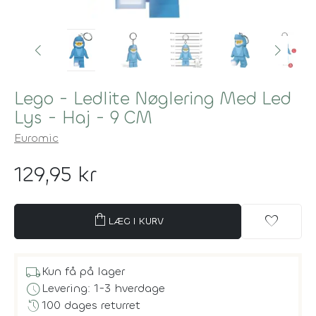
Lego - Ledlite Nøglering Med Led
Lys - Haj - 9 CM
Euromic
129,95 kr
shopping_bag
favorite
LÆG I KURV
local_shipping
Kun få på lager
schedule
Levering: 1-3 hverdage
history
100 dages returret