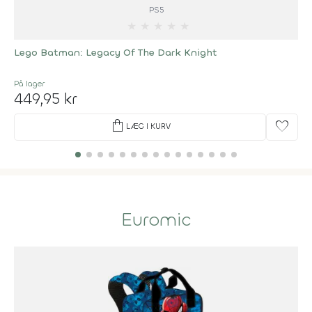
PS5
★
★
★
★
★
Lego Batman: Legacy Of The Dark Knight
På lager
449,95 kr
shopping_bag
favorite
LÆG I KURV
Euromic