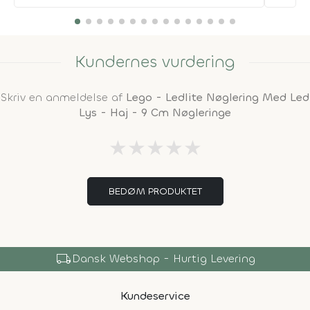
Kundernes vurdering
Skriv en anmeldelse af
Lego - Ledlite Nøglering Med Led
Lys - Haj - 9 Cm Nøgleringe
★
★
★
★
★
BEDØM PRODUKTET
local_shipping
Dansk Webshop - Hurtig Levering
Kundeservice