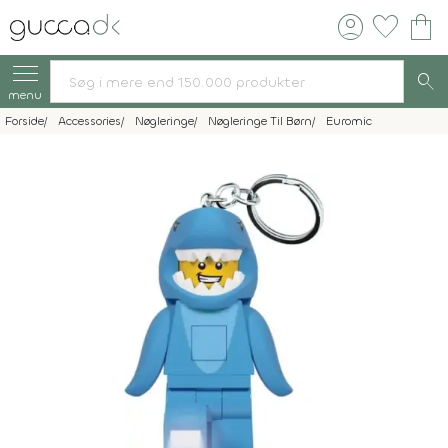
account_circle
favorite
shopping_bag
search
menu
Forside
Accessories
Nøgleringe
Nøgleringe Til Børn
Euromic