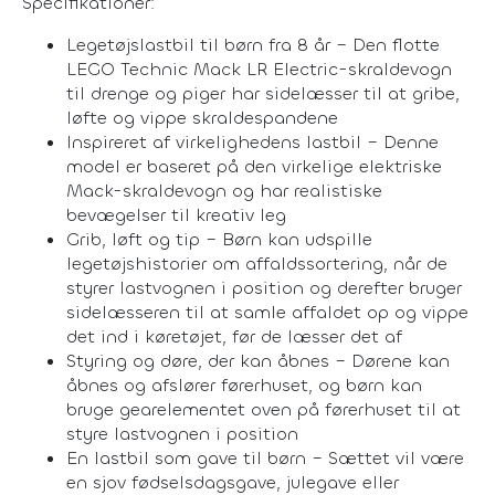
Specifikationer:
Legetøjslastbil til børn fra 8 år – Den flotte
LEGO Technic Mack LR Electric-skraldevogn
til drenge og piger har sidelæsser til at gribe,
løfte og vippe skraldespandene
Inspireret af virkelighedens lastbil – Denne
model er baseret på den virkelige elektriske
Mack-skraldevogn og har realistiske
bevægelser til kreativ leg
Grib, løft og tip – Børn kan udspille
legetøjshistorier om affaldssortering, når de
styrer lastvognen i position og derefter bruger
sidelæsseren til at samle affaldet op og vippe
det ind i køretøjet, før de læsser det af
Styring og døre, der kan åbnes – Dørene kan
åbnes og afslører førerhuset, og børn kan
bruge gearelementet oven på førerhuset til at
styre lastvognen i position
En lastbil som gave til børn – Sættet vil være
en sjov fødselsdagsgave, julegave eller