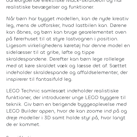
banebrydende elektriske Mack-skraldebil og har
realistiske bevægelser og funktioner.
Når børn har bygget modellen, kan de nyde kreativ
leg, mens de udforsker, hvad lastbilen kan. Dørene
kan åbnes, og børn kan bruge gearelementet oven
på førerhuset til at styre lastvognen i position.
Ligesom virkelighedens køretøj har denne model en
sidelæsser til at gribe, løfte og tippe
skraldespandene. Derefter kan børn lege rollelege
med at køre skraldet væk og læsse det af. Sættet
indeholder skraldespande og affaldselementer, der
inspirerer til fantasifuld leg.
LEGO Technic samlesæt indeholder realistiske
funktioner, der introducerer unge LEGO byggere til
teknik. Giv børn en berigende byggeoplevelse med
LEGO Builder appen, hvor de kan zoome ind på og
dreje modeller i 3D samt holde styr på, hvor langt
de er kommet.