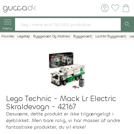
account_circle
favorite
shopping_bag
search
menu
Forside
Legetøj
Byggesæt Og Klodser
Byggesæt
Lastbil Byggesæt
Le
Lego Technic - Mack Lr Electric
Skraldevogn - 42167
Desværre, dette produkt er ikke tilgængeligt i
øjeblikket. Men bare rolig, vi har masser af andre
fantastiske produkter, du vil elske!