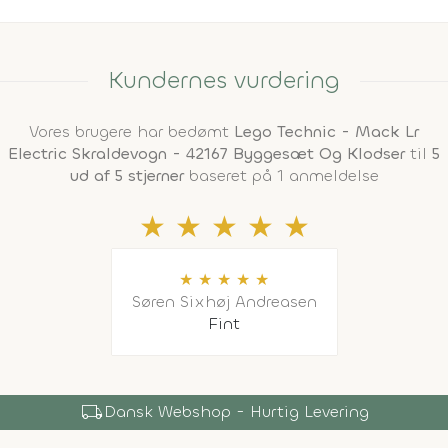
Kundernes vurdering
Vores brugere har bedømt
Lego Technic - Mack Lr
Electric Skraldevogn - 42167 Byggesæt Og Klodser
til
5
ud af 5 stjerner
baseret på 1 anmeldelse
★
★
★
★
★
★
★
★
★
★
Søren Sixhøj Andreasen
Fint
shopping_bag
Over 150.000 Produkter