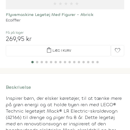
★
★
★
★
★
Flyvemaskine Legetøj Med Figurer - Abrick
Ecoiffier
Få på lager
269,95 kr
shopping_bag
favorite
LÆG I KURV
Beskrivelse
Inspirer børn, der elsker køretøjer, til at tænke mere
på grøn energi og at holde byen ren med LEGO®
Technic legetøjet Mack® LR Electric-skraldevogn
(42166) til drenge og piger fra 8 år. Dette legetøj
med en renovationsvogn er inspireret af den