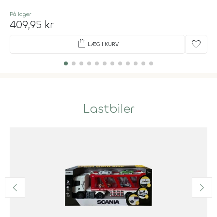
På lager
409,95 kr
shopping_bag
favorite
LÆG I KURV
Lastbiler