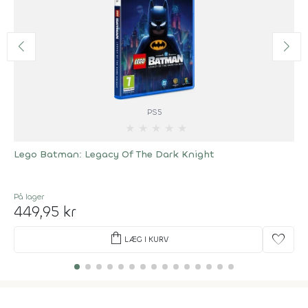
PS5
★
★
★
★
★
Lego Batman: Legacy Of The Dark Knight
På lager
449,95 kr
shopping_bag
favorite
LÆG I KURV