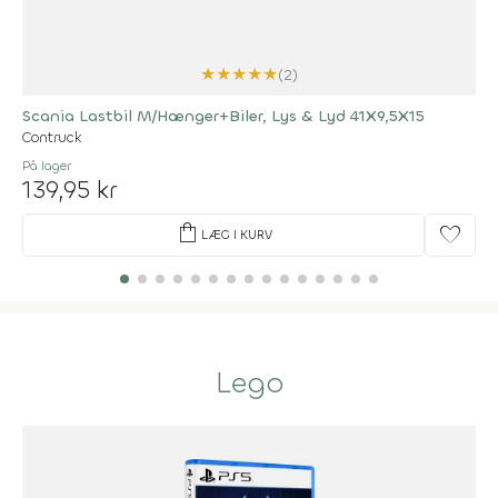
★
★
★
★
★
(2)
Scania Lastbil M/Hænger+Biler, Lys & Lyd 41X9,5X15
Contruck
På lager
139,95 kr
shopping_bag
favorite
LÆG I KURV
Lego