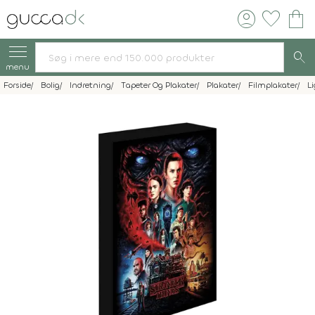
account_circle
favorite
shopping_bag
search
menu
Forside
Bolig
Indretning
Tapeter Og Plakater
Plakater
Filmplakater
L