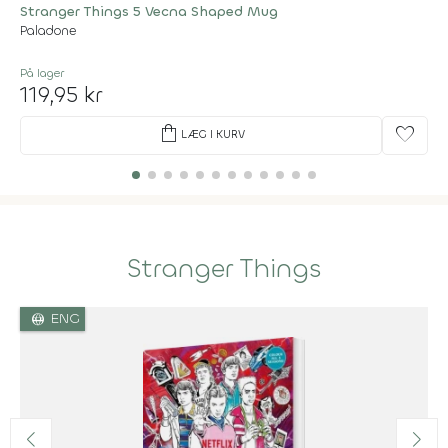
Stranger Things 5 Vecna Shaped Mug
Paladone
På lager
119,95 kr
shopping_bag
favorite
LÆG I KURV
Stranger Things
language
ENG