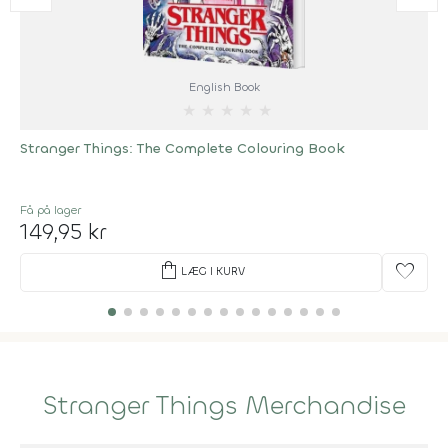
English Book
★
★
★
★
★
Stranger Things: The Complete Colouring Book
Få på lager
149,95 kr
shopping_bag
favorite
LÆG I KURV
Stranger Things Merchandise