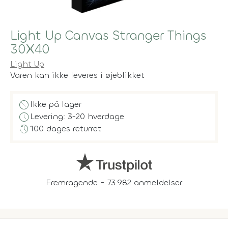
Light Up Canvas Stranger Things
30X40
Light Up
Varen kan ikke leveres i øjeblikket
block
Ikke på lager
schedule
Levering: 3-20 hverdage
history
100 dages returret
Fremragende - 73.982 anmeldelser