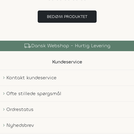
BEDØM PRODUKTET
local_shipping
Dansk Webshop - Hurtig Levering
Kundeservice
Kontakt kundeservice
Ofte stillede spørgsmål
Ordrestatus
Nyhedsbrev