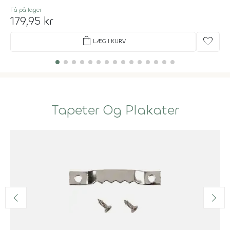
Få på lager
179,95 kr
shopping_bag
favorite
LÆG I KURV
Tapeter Og Plakater