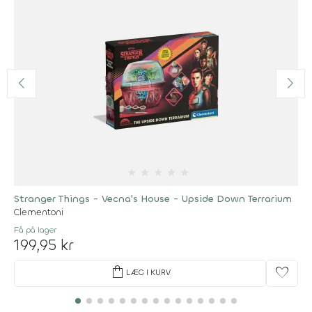
★
★
★
★
★
Stranger Things - Vecna's House - Upside Down Terrarium
Clementoni
Få på lager
199,95 kr
shopping_bag
favorite
LÆG I KURV