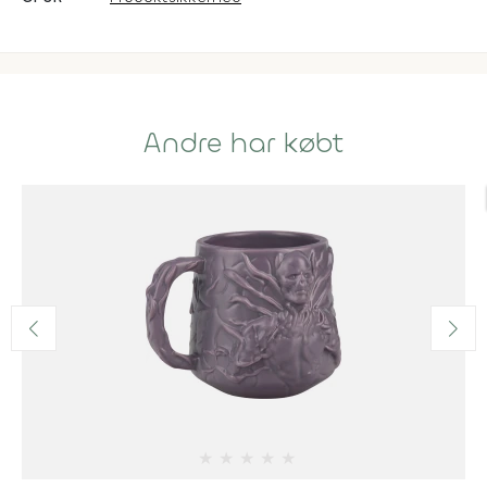
Andre har købt
★
★
★
★
★