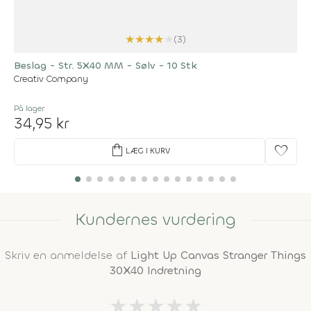
★
★
★
★
★
(3)
Beslag - Str. 5X40 MM - Sølv - 10 Stk
Creativ Company
På lager
34,95 kr
shopping_bag
favorite
LÆG I KURV
Kundernes vurdering
Skriv en anmeldelse af
Light Up Canvas Stranger Things
30X40 Indretning
★
★
★
★
★