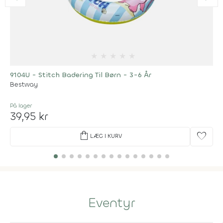
★
★
★
★
★
9104U - Stitch Badering Til Børn - 3-6 År
Bestway
På lager
39,95 kr
shopping_bag
favorite
LÆG I KURV
Eventyr