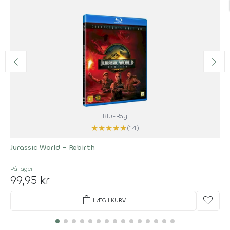
Blu-Ray
★
★
★
★
★
(14)
Jurassic World - Rebirth
På lager
99,95 kr
shopping_bag
favorite
LÆG I KURV