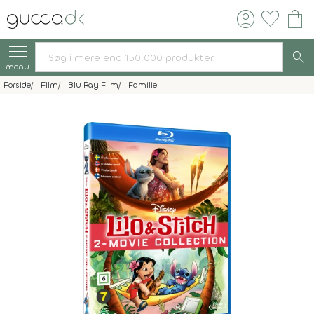
account_circle
favorite
shopping_bag
search
menu
Forside
Film
Blu Ray Film
Familie