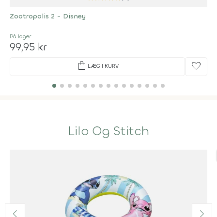
Zootropolis 2 - Disney
På lager
99,95 kr
shopping_bag
favorite
LÆG I KURV
Lilo Og Stitch