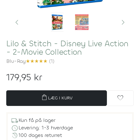
Lilo & Stitch - Disney Live Action
- 2-Movie Collection
Blu-Ray
★
★
★
★
★
(1)
179,95 kr
shopping_bag
favorite
LÆG I KURV
local_shipping
Kun få på lager
schedule
Levering: 1-3 hverdage
history
100 dages returret