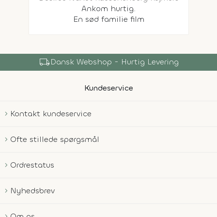
Ankom hurtig.
En sød familie film
local_shipping
Dansk Webshop - Hurtig Levering
Kundeservice
Kontakt kundeservice
Ofte stillede spørgsmål
Ordrestatus
Nyhedsbrev
Om os