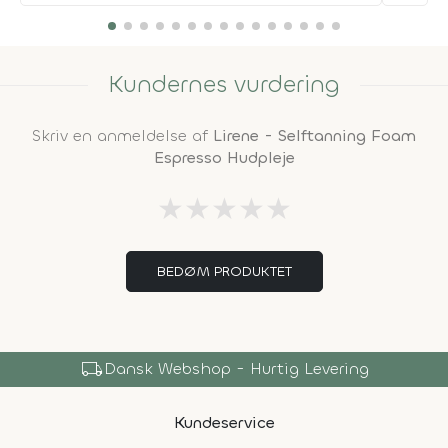
Kundernes vurdering
Skriv en anmeldelse af
Lirene - Selftanning Foam
Espresso Hudpleje
★
★
★
★
★
BEDØM PRODUKTET
local_shipping
Dansk Webshop - Hurtig Levering
Kundeservice