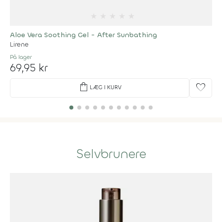
★
★
★
★
★
Aloe Vera Soothing Gel - After Sunbathing
Lirene
På lager
69,95 kr
shopping_bag
favorite
LÆG I KURV
Selvbrunere