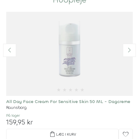
★
★
★
★
★
All Day Face Cream For Sensitive Skin 50 ML - Dagcreme
Raunsborg
På lager
159,95 kr
shopping_bag
favorite
LÆG I KURV