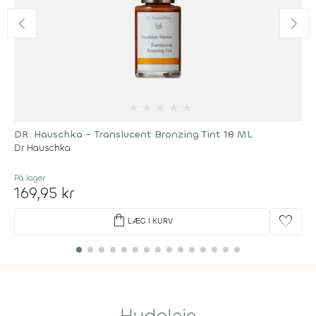
★
★
★
★
★
DR. Hauschka - Translucent Bronzing Tint 18 ML
Dr Hauschka
På lager
169,95 kr
shopping_bag
favorite
LÆG I KURV
Hudpleje