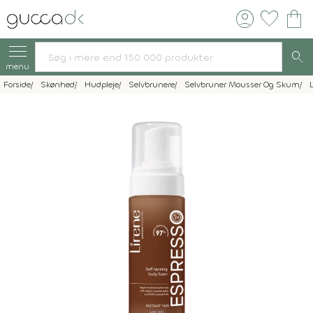
account_circle
favorite
shopping_bag
search
menu
Forside
Skønhed
Hudpleje
Selvbrunere
Selvbruner Mousser Og Skum