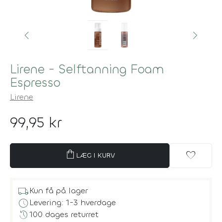
Lirene - Selftanning Foam
Espresso
Lirene
99,95 kr
shopping_bag
favorite
LÆG I KURV
local_shipping
Kun få på lager
schedule
Levering: 1-3 hverdage
history
100 dages returret