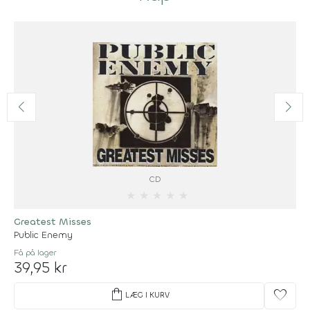
CD
★
★
★
★
★
Greatest Misses
Public Enemy
Få på lager
39,95 kr
shopping_bag
favorite
LÆG I KURV