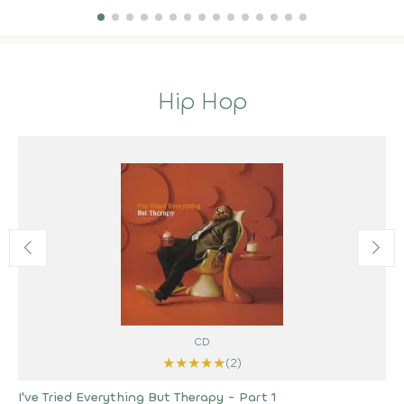
Hip Hop
CD
★
★
★
★
★
(2)
I've Tried Everything But Therapy - Part 1