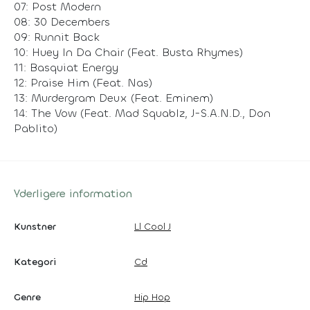
07: Post Modern
08: 30 Decembers
09: Runnit Back
10: Huey In Da Chair (Feat. Busta Rhymes)
11: Basquiat Energy
12: Praise Him (Feat. Nas)
13: Murdergram Deux (Feat. Eminem)
14: The Vow (Feat. Mad Squablz, J-S.A.N.D., Don
Pablito)
Yderligere information
Kunstner
Ll Cool J
Kategori
Cd
Genre
Hip Hop