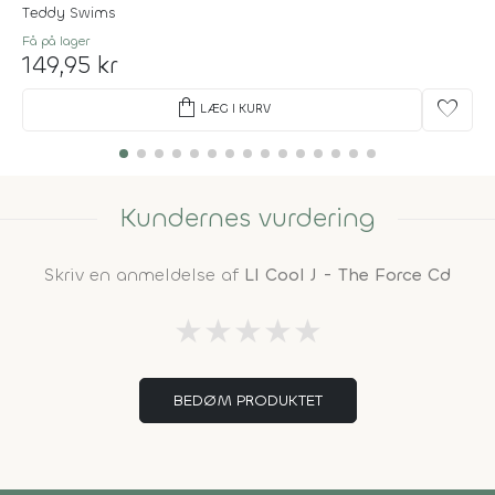
Teddy Swims
Få på lager
149,95 kr
shopping_bag
favorite
LÆG I KURV
Kundernes vurdering
Skriv en anmeldelse af
Ll Cool J - The Force Cd
★
★
★
★
★
BEDØM PRODUKTET