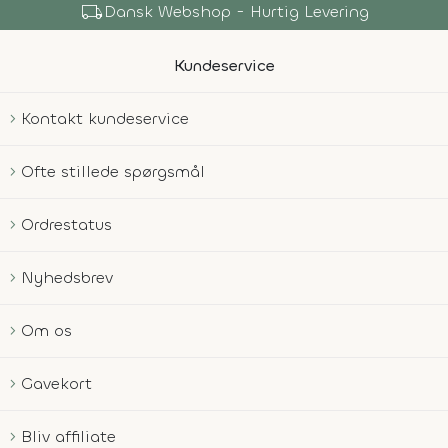
local_shipping
Dansk Webshop - Hurtig Levering
Kundeservice
Kontakt kundeservice
Ofte stillede spørgsmål
Ordrestatus
Nyhedsbrev
Om os
Gavekort
Bliv affiliate