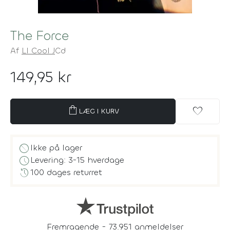
The Force
Af
Ll Cool J
Cd
149,95 kr
shopping_bag
favorite
LÆG I KURV
block
Ikke på lager
schedule
Levering: 3-15 hverdage
history
100 dages returret
Fremragende - 73.951 anmeldelser