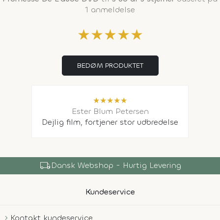
1 anmeldelse
★
★
★
★
★
BEDØM PRODUKTET
★
★
★
★
★
Ester Blum Petersen
Dejlig film, fortjener stor udbredelse
local_shipping
Dansk Webshop - Hurtig Levering
Kundeservice
Kontakt kundeservice