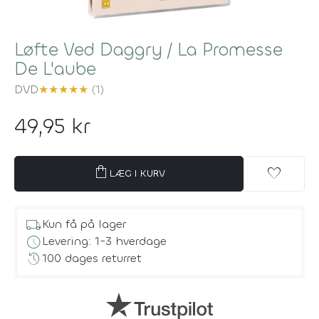
Løfte Ved Daggry / La Promesse
De L'aube
DVD
★
★
★
★
★
(1)
49,95 kr
shopping_bag
favorite
LÆG I KURV
local_shipping
Kun få på lager
schedule
Levering: 1-3 hverdage
history
100 dages returret