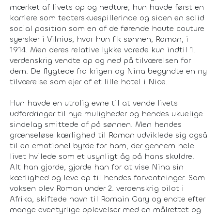
mærket af livets op og nedture; hun havde først en
karriere som teaterskuespillerinde og siden en solid
social position som en af de førende haute couture
syersker i Vilnius, hvor hun fik sønnen, Roman, i
1914. Men deres relative lykke varede kun indtil 1.
verdenskrig vendte op og ned på tilværelsen for
dem. De flygtede fra krigen og Nina begyndte en ny
tilværelse som ejer af et lille hotel i Nice.
Hun havde en utrolig evne til at vende livets
udfordringer til nye muligheder og hendes ukuelige
sindelag smittede af på sønnen. Men hendes
grænseløse kærlighed til Roman udviklede sig også
til en emotionel byrde for ham, der gennem hele
livet hvilede som et usynligt åg på hans skuldre.
Alt han gjorde, gjorde han for at vise Nina sin
kærlighed og leve op til hendes forventninger. Som
voksen blev Roman under 2. verdenskrig pilot i
Afrika, skiftede navn til Romain Gary og endte efter
mange eventyrlige oplevelser med en målrettet og