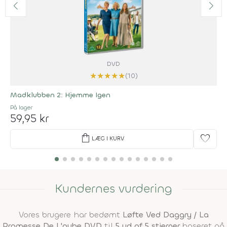
DVD
★
★
★
★
★
(10)
Madklubben 2: Hjemme Igen
På lager
59,95 kr
shopping_bag
favorite
LÆG I KURV
Kundernes vurdering
Vores brugere har bedømt
Løfte Ved Daggry / La
Promesse De L'aube DVD
til
5 ud af 5 stjerner
baseret på