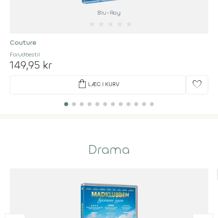
Blu-Ray
★
★
★
★
★
Couture
Forudbestil
149,95 kr
shopping_bag
favorite
LÆG I KURV
Drama