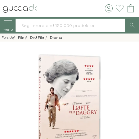
account_circle
favorite
shopping_bag
search
menu
Forside
Film
Dvd Film
Drama