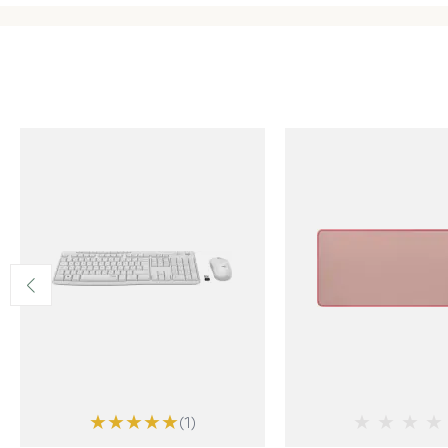
★
★
★
★
★
★
★
★
★
(1)