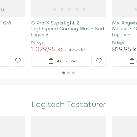
★
★
★
★
★
(1)
- Grå
G Pro X Superlight 2
Mx Anywhe
Lightspeed Gaming Mus - Sort
Mouse - O
Logitech
Logitech
På lager
På lager
1.029,95 kr
819,95 k
1.149,95 kr
favorite
shopping_bag
favorite
shopping_bag
LÆG I KURV
Logitech Tastaturer