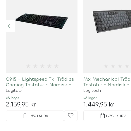
★
★
★
★
★
★
★
★
★
G915 - Lightspeed Tkl Trådløs
Mx Mechanical Tråd
Gaming Tastatur - Nordisk -
Tastatur - Nordisk -
Sort
Logitech
Logitech
På lager
På lager
2.159,95 kr
1.449,95 kr
shopping_bag
favorite
shopping_bag
LÆG I KURV
LÆG I KURV