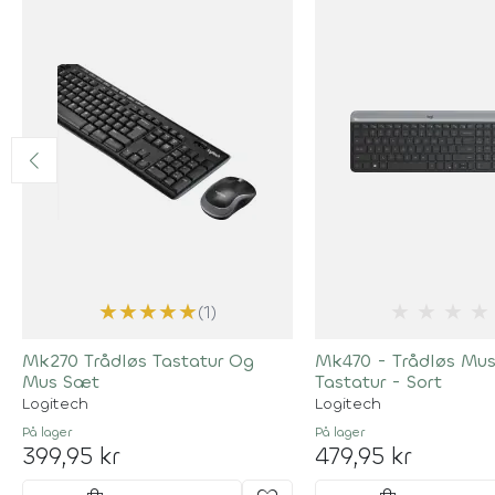
★
★
★
★
★
★
★
★
★
(1)
Mk270 Trådløs Tastatur Og
Mk470 - Trådløs Mu
Mus Sæt
Tastatur - Sort
Logitech
Logitech
På lager
På lager
399,95 kr
479,95 kr