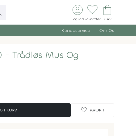
account_circle
favorite
shopping_bag
ch
Log ind
Favoritter
Kurv
Kundeservice
Om Os
 - Trådløs Mus Og
favorite
G I KURV
FAVORIT