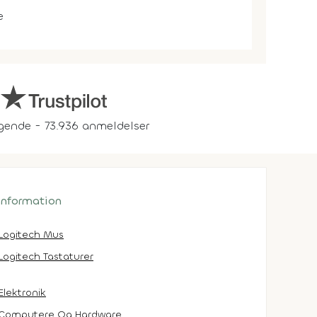
e
gende - 73.936 anmeldelser
 information
Logitech Mus
Logitech Tastaturer
Elektronik
Computere Og Hardware