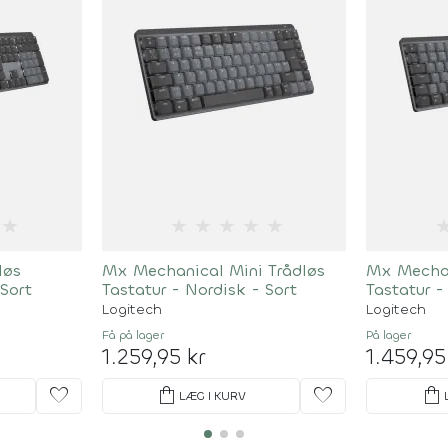
★
★
★
★
★
★
løs
Mx Mechanical Mini Trådløs
Mx Mechan
 Sort
Tastatur - Nordisk - Sort
Tastatur -
Logitech
Logitech
Få på lager
På lager
1.259,95 kr
1.459,95
favorite
shopping_bag
favorite
shopping_bag
LÆG I KURV