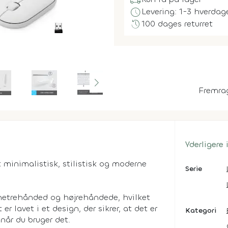
local_shipping
schedule
Levering: 1-3 hverdag
history
100 dages returret
Fremra
Yderligere
t minimalistisk, stilistisk og moderne
Serie
enetrehånded og højrehåndede, hvilket
r lavet i et design, der sikrer, at det er
Kategori
 når du bruger det.