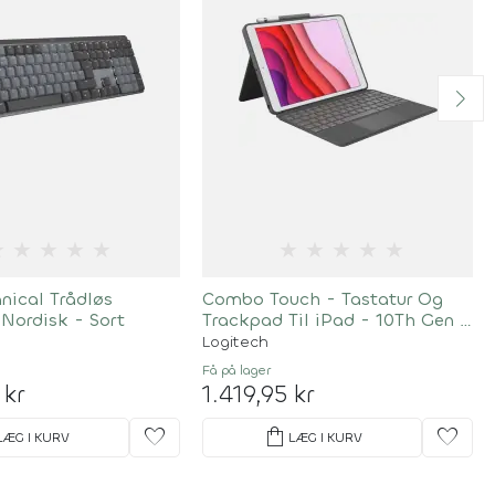
★
★
★
★
★
★
★
★
★
★
ical Trådløs
Combo Touch - Tastatur Og
 Nordisk - Sort
Trackpad Til iPad - 10Th Gen -
Nordic
Logitech
Få på lager
 kr
1.419,95 kr
favorite
shopping_bag
favorite
LÆG I KURV
LÆG I KURV