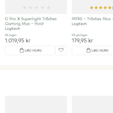
★
★
★
★
★
★
★
★
★
★
G Pro X Superlight Trådløs
M190 - Trådløs Mus 
Gaming Mus - Hvid
Logitech
Logitech
På lager
Få på lager
1.019,95 kr
179,95 kr
shopping_bag
favorite
shopping_bag
LÆG I KURV
LÆG I KURV