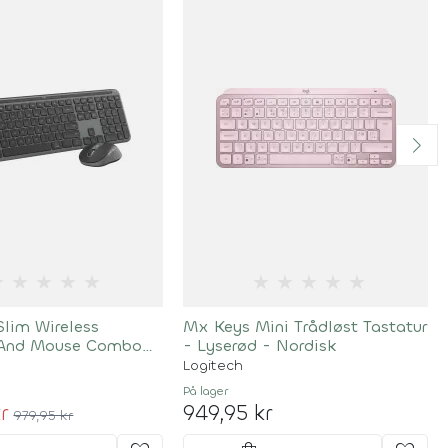
★
★
★
★
★
★
★
★
★
★
Slim Wireless
Mx Keys Mini Trådløst Tastatur
 And Mouse Combo
- Lyserød - Nordisk
phite Nordic
Logitech
På lager
r
949,95 kr
979,95 kr