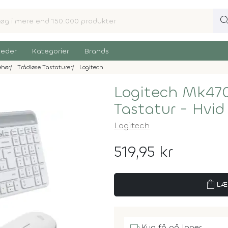
sear
eder
Kategorier
Brands
ehør
Trådløse Tastaturer
Logitech
Logitech Mk470
Tastatur - Hvid
Logitech
519,95 kr
shopping_bag
LÆ
Kun få på lager