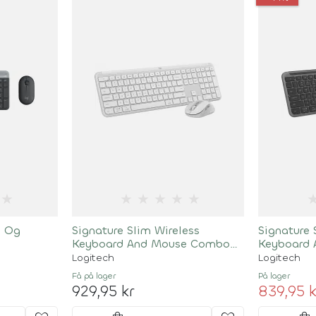
★
★
★
★
★
★
s Og
Signature Slim Wireless
Signature 
Keyboard And Mouse Combo
Keyboard
Mk950 Off-White Nordic
Mk950 Gra
Logitech
Logitech
Få på lager
På lager
929,95 kr
839,95 k