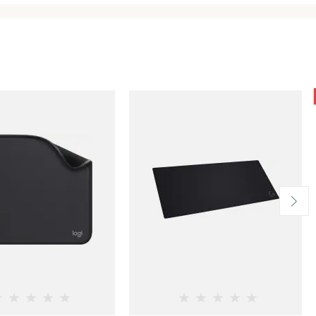
★
★
★
★
★
★
★
★
★
★