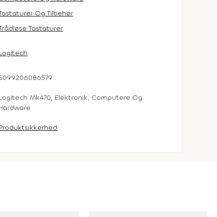
Tastaturer Og Tilbehør
Trådløse Tastaturer
Logitech
5099206086579
Logitech Mk470, Elektronik, Computere Og
Hardware
Produktsikkerhed