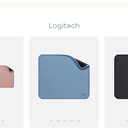
Logitech
★
★
★
★
★
★