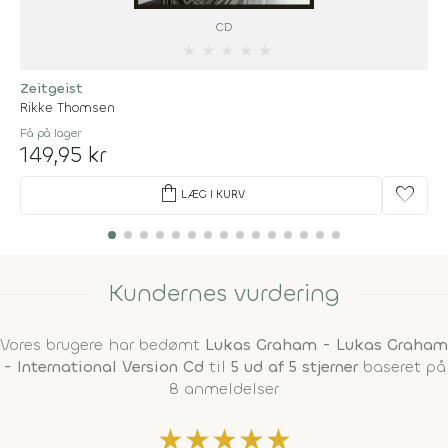
CD
★
★
★
★
★
Zeitgeist
Rikke Thomsen
Få på lager
149,95 kr
shopping_bag
favorite
LÆG I KURV
Kundernes vurdering
Vores brugere har bedømt
Lukas Graham - Lukas Graham
- International Version Cd
til
5 ud af 5 stjerner
baseret på
8 anmeldelser
★
★
★
★
★