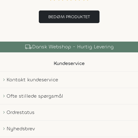
BEDØM PRODUKTET
local_shipping
Dansk Webshop - Hurtig Levering
Kundeservice
Kontakt kundeservice
Ofte stillede spørgsmål
Ordrestatus
Nyhedsbrev