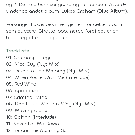
og 2. Dette album var grundlag for bandets Award-
vindende andet album 'Lukas Graham (Blue Album)'.
Forsanger Lukas beskriver genren for dette album
som at være 'Ghetto-pop', netop fordi det er en
blanding af mange genrer.
Trackliste:
01: Ordinary Things
02: Nice Guy (Nyt Mix)
03: Drunk In The Morning (Nyt Mix)
04: When You're With Me (Interlude)
05: Red Wine
06: Apologize
07: Criminal Mind
08: Don’t Hurt Me This Way (Nyt Mix)
09: Moving Alone
10: Oohhh (Interlude)
11: Never Let Me Down
12: Before The Morning Sun