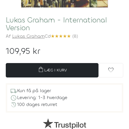
Lukas Graham - International
Version
Af
Lukas Graham
Cd
★
★
★
★
★
(8)
109,95 kr
shopping_bag
favorite
LÆG I KURV
local_shipping
Kun få på lager
schedule
Levering: 1-3 hverdage
history
100 dages returret