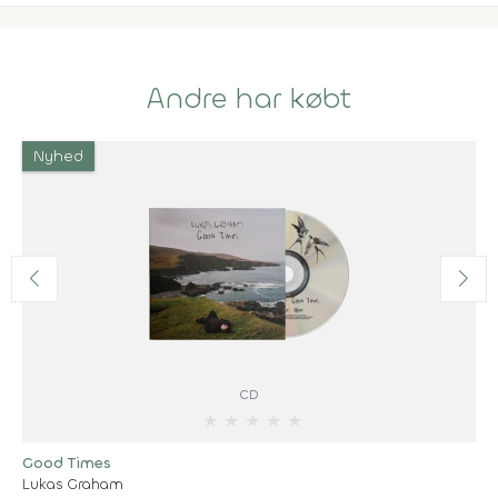
Andre har købt
Nyhed
CD
★
★
★
★
★
Good Times
Lukas Graham