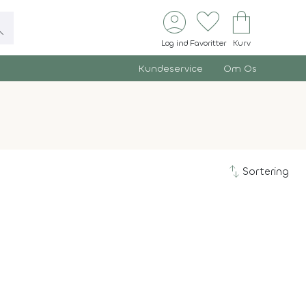
account_circle
favorite
shopping_bag
ch
Log ind
Favoritter
Kurv
Kundeservice
Om Os
swap_vert
Sortering