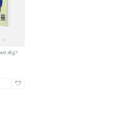
★
Med Æg?
favorite