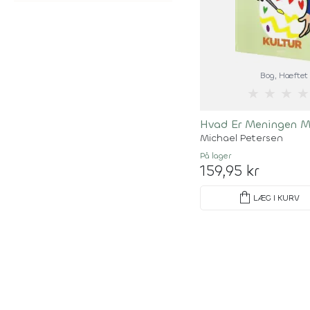
Bog
, Hæftet
★
★
★
★
Hvad Er Meningen 
Michael Petersen
På lager
159,95 kr
shopping_bag
LÆG I KURV