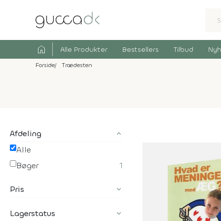
home
Alle Produkter
Bestsellers
Tilbud
Nyh
Forside
Trædesten
Afdeling
Alle
Bøger
1
Pris
Lagerstatus