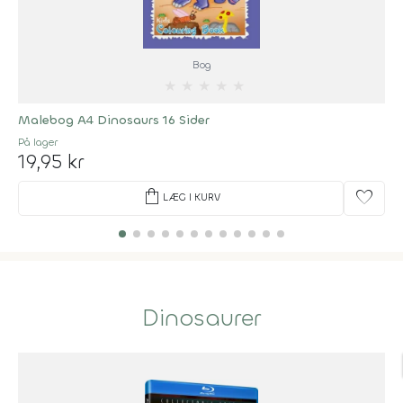
Bog
★
★
★
★
★
Malebog A4 Dinosaurs 16 Sider
På lager
19,95 kr
shopping_bag
favorite
LÆG I KURV
Dinosaurer