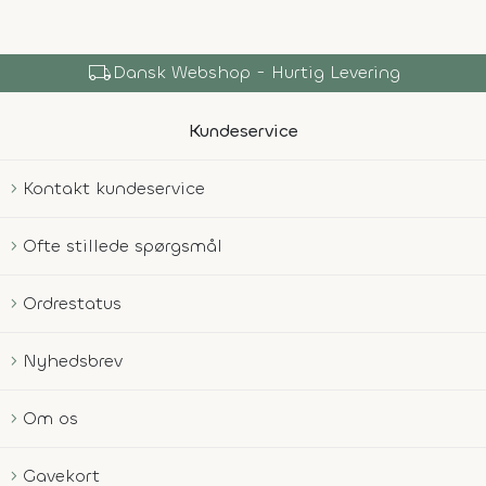
local_shipping
Dansk Webshop - Hurtig Levering
Kundeservice
Kontakt kundeservice
Ofte stillede spørgsmål
Ordrestatus
Nyhedsbrev
Om os
Gavekort