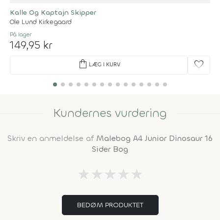
Kalle Og Kaptajn Skipper
Ole Lund Kirkegaard
På lager
149,95 kr
shopping_bag
favorite
LÆG I KURV
Kundernes vurdering
Skriv en anmeldelse af
Malebog A4 Junior Dinosaur 16
Sider Bog
★
★
★
★
★
BEDØM PRODUKTET