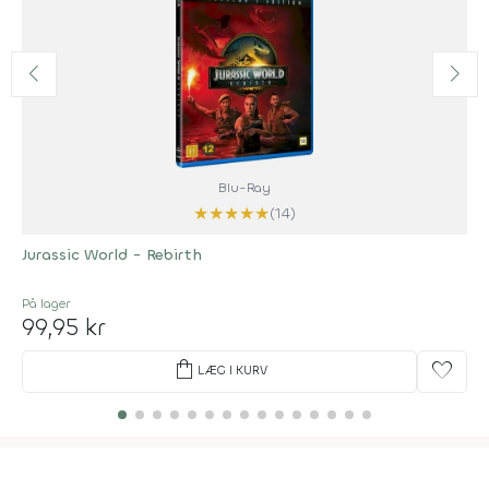
Blu-Ray
★
★
★
★
★
(14)
Jurassic World - Rebirth
På lager
99,95 kr
shopping_bag
favorite
LÆG I KURV