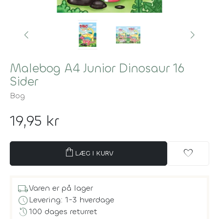
Malebog A4 Junior Dinosaur 16
Sider
Bog
19,95 kr
shopping_bag
favorite
LÆG I KURV
local_shipping
Varen er på lager
schedule
Levering: 1-3 hverdage
history
100 dages returret