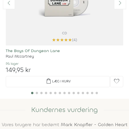
CD
★
★
★
★
★
(4)
The Boys Of Dungeon Lane
Paul Mccartney
På lager
149,95 kr
shopping_bag
favorite
LÆG I KURV
Kundernes vurdering
Vores brugere har bedømt
Mark Knopfler - Golden Heart