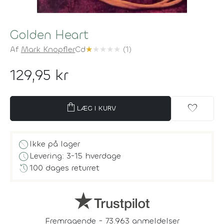
Golden Heart
Af
Mark Knopfler
Cd
★
★
★
★
★
(1)
129,95 kr
shopping_bag
favorite
LÆG I KURV
block
Ikke på lager
schedule
Levering: 3-15 hverdage
history
100 dages returret
Fremragende - 73.963 anmeldelser