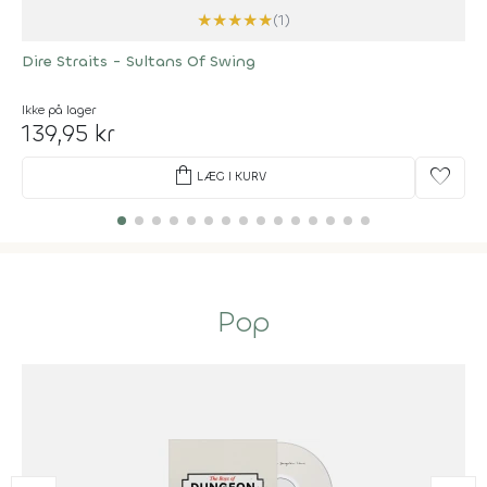
★
★
★
★
★
(1)
Dire Straits - Sultans Of Swing
Ikke på lager
139,95 kr
shopping_bag
favorite
LÆG I KURV
Pop