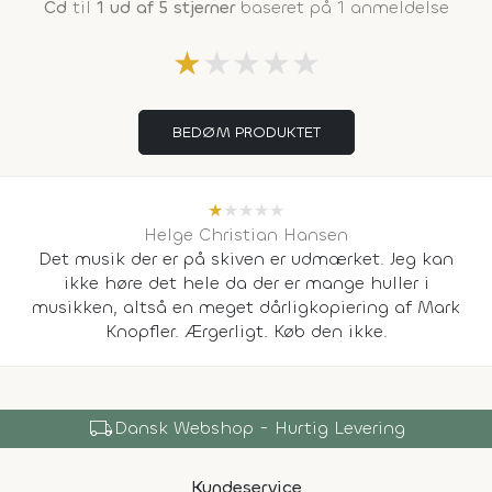
Cd
til
1 ud af 5 stjerner
baseret på 1 anmeldelse
★
★
★
★
★
BEDØM PRODUKTET
★
★
★
★
★
Helge Christian Hansen
Det musik der er på skiven er udmærket. Jeg kan
ikke høre det hele da der er mange huller i
musikken, altså en meget dårligkopiering af Mark
Knopfler. Ærgerligt. Køb den ikke.
local_shipping
Dansk Webshop - Hurtig Levering
Kundeservice